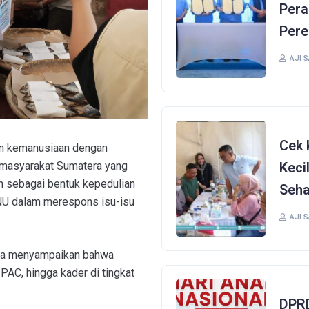
Pera
Pere
AJI 
Cek 
an kemanusiaan dengan
masyarakat Sumatera yang
Keci
an sebagai bentuk kepedulian
Seha
NU dalam merespons isu-isu
AJI 
ida menyampaikan bahwa
 PAC, hingga kader di tingkat
DPRD