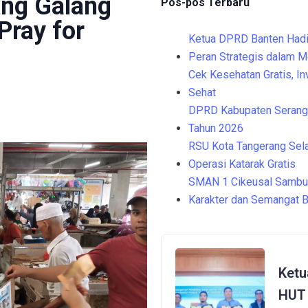
ang Galang
Pos-pos Terbaru
Pray for
Ketua DPRD Banten Hadi
Peran Strategis dalam 
Cek Kesehatan Gratis, I
Sehat
DPRD Kabupaten Serang 
Tahun 2026
RSU Kota Tangerang Sela
Operasi Katarak Gratis
SMAN 1 Cikeusal Sambu
Karakter dan Semangat B
Ketu
HUT 