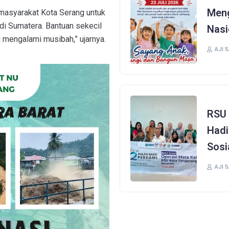
Meng
 masyarakat Kota Serang untuk
i Sumatera. Bantuan sekecil
Nasi
 mengalami musibah,” ujarnya.
AJI 
RSU 
Hadi
Sosi
AJI 