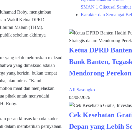
SMAN 1 Cikeusal Sambut 
 Muhamad Roby, mengimbau
Karakter dan Semangat Bel
ataan Wakil Ketua DPRD
 Hiburan Malam (THM).
publik sebelum akhirnya
Ketua DPRD Banten
ur yang telah meluruskan maksud
Bank Banten, Tegask
 bahwa yang dimaksud adalah
Mendorong Perekon
arga yang berizin, bukan tempat
oba, atau miras. “Kami
emohon maaf dan menjelaskan
AJi Sasongko
ua pihak untuk menyudahi
04/08/2026
KH. Roby.
Cek Kesehatan Grati
an pesan khusus kepada kader
Depan yang Lebih S
hati dalam memberikan pernyataan.