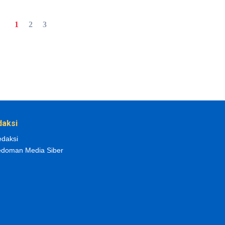
1
2
3
daksi
daksi
doman Media Siber