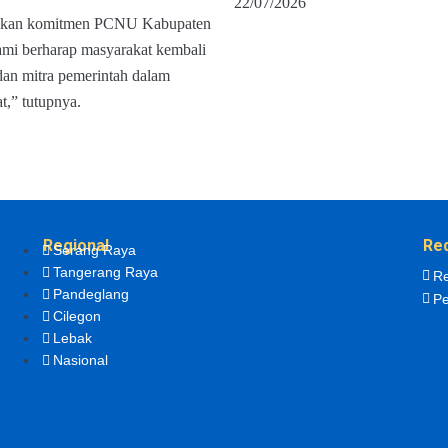
22/07/2026
askan komitmen PCNU Kabupaten
ami berharap masyarakat kembali
an mitra pemerintah dalam
t,” tutupnya.
Regional
Re
Serang Raya
Tangerang Raya
Re
Pandeglang
Pe
Cilegon
Lebak
Nasional