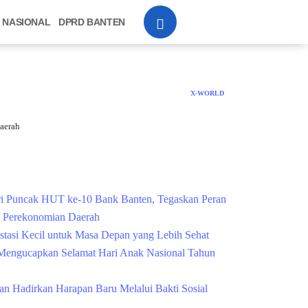
NASIONAL
DPRD BANTEN
X-WORLD
aerah
Cek Kesehatan Grati
i Puncak HUT ke-10 Bank Banten, Tegaskan Peran
g Perekonomian Daerah
estasi Kecil untuk Masa Depan yang Lebih Sehat
engucapkan Selamat Hari Anak Nasional Tahun
n Hadirkan Harapan Baru Melalui Bakti Sosial