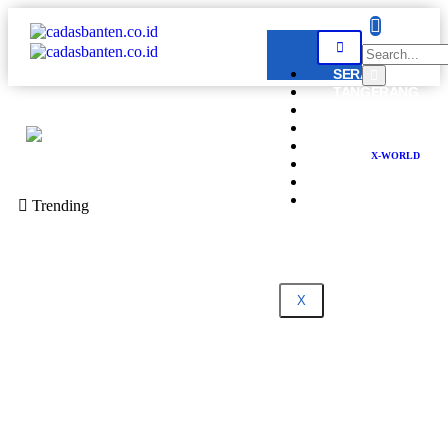
SERANG
TANGERANG
CILEGON
LEBAK
PANDEGLANG
X-WORLD
BANTEN
NASIONAL
DPRD
Trending
BANTEN
X