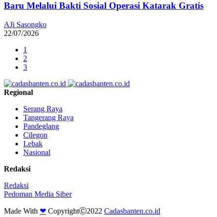
Baru Melalui Bakti Sosial Operasi Katarak Gratis
AJi Sasongko
22/07/2026
1
2
3
Regional
Serang Raya
Tangerang Raya
Pandeglang
Cilegon
Lebak
Nasional
Redaksi
Redaksi
Pedoman Media Siber
Made With
❤
CopyrightⒸ2022
Cadasbanten.co.id