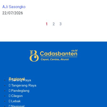
AJi Sasongko
22/07/2026
1
2
3
Regional
Serang Raya
Tangerang Raya
Pandeglang
Cilegon
Lebak
Nasional