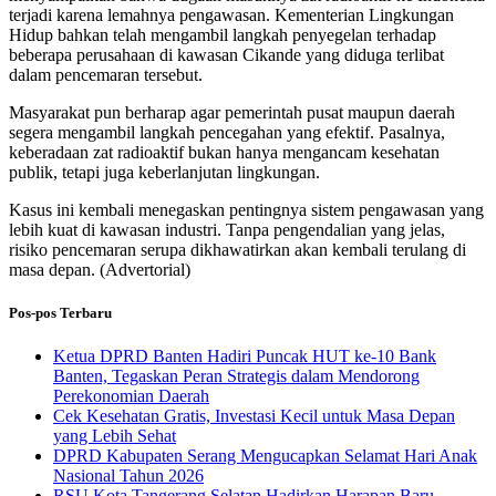
terjadi karena lemahnya pengawasan. Kementerian Lingkungan
Hidup bahkan telah mengambil langkah penyegelan terhadap
beberapa perusahaan di kawasan Cikande yang diduga terlibat
dalam pencemaran tersebut.
Masyarakat pun berharap agar pemerintah pusat maupun daerah
segera mengambil langkah pencegahan yang efektif. Pasalnya,
keberadaan zat radioaktif bukan hanya mengancam kesehatan
publik, tetapi juga keberlanjutan lingkungan.
Kasus ini kembali menegaskan pentingnya sistem pengawasan yang
lebih kuat di kawasan industri. Tanpa pengendalian yang jelas,
risiko pencemaran serupa dikhawatirkan akan kembali terulang di
masa depan. (Advertorial)
Pos-pos Terbaru
Ketua DPRD Banten Hadiri Puncak HUT ke-10 Bank
Banten, Tegaskan Peran Strategis dalam Mendorong
Perekonomian Daerah
Cek Kesehatan Gratis, Investasi Kecil untuk Masa Depan
yang Lebih Sehat
DPRD Kabupaten Serang Mengucapkan Selamat Hari Anak
Nasional Tahun 2026
RSU Kota Tangerang Selatan Hadirkan Harapan Baru