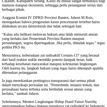
Cikande, Kabupaten Serang. Kasus ini dinilai sangat berbahaya bagi
manusia maupun ekosistem, sehingga perlu penanganan serius dari
berbagai pihak.
Anggota Komisi IV DPRD Provinsi Banten, Juheni M Rois,
menegaskan bahwa pengusutan kasus pencemaran tersebut harus
dilakukan secara menyeluruh dan tidak setengah hati.
“Kalau ada indikasi melawan hukum atau tidak menuruti aturan
yang berlaku dari Pemerintah Provinsi Banten maupun
perundangan, segera diperingatkan. Jika perlu, ditindak tegas,” tegas
politisi PKS itu.
Menurutnya, keberadaan zat radioaktif Cesium-137 yang berasal
dari hasil reaktor nuklir memiliki potensi dampak besar, baik
terhadap kesehatan masyarakat maupun kelestarian lingkungan.
Oleh karena itu, langkah hukum yang tegas harus ditempuh apabila
ditemukan pelanggaran.
Ia juga menekankan pentingnya transparansi dari semua pihak
dalam menyikapi persoalan ini. “Pemerintah, instansi terkait, dan
perusahaan harus terbuka serta bertindak sesuai aturan yang
berlaku,” tambah Juheni.
Sebelumnya, Menteri Lingkungan Hidup Hanif Faisol Nurofiq
menyampaikan bahwa dugaan masuknya zat radioaktif ke Indonesia