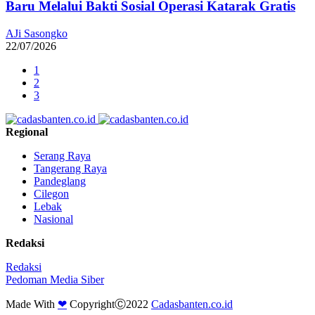
Baru Melalui Bakti Sosial Operasi Katarak Gratis
AJi Sasongko
22/07/2026
1
2
3
Regional
Serang Raya
Tangerang Raya
Pandeglang
Cilegon
Lebak
Nasional
Redaksi
Redaksi
Pedoman Media Siber
Made With
❤
CopyrightⒸ2022
Cadasbanten.co.id