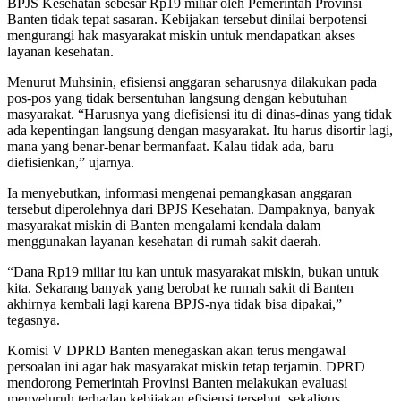
BPJS Kesehatan sebesar Rp19 miliar oleh Pemerintah Provinsi
Banten tidak tepat sasaran. Kebijakan tersebut dinilai berpotensi
mengurangi hak masyarakat miskin untuk mendapatkan akses
layanan kesehatan.
Menurut Muhsinin, efisiensi anggaran seharusnya dilakukan pada
pos-pos yang tidak bersentuhan langsung dengan kebutuhan
masyarakat. “Harusnya yang diefisiensi itu di dinas-dinas yang tidak
ada kepentingan langsung dengan masyarakat. Itu harus disortir lagi,
mana yang benar-benar bermanfaat. Kalau tidak ada, baru
diefisienkan,” ujarnya.
Ia menyebutkan, informasi mengenai pemangkasan anggaran
tersebut diperolehnya dari BPJS Kesehatan. Dampaknya, banyak
masyarakat miskin di Banten mengalami kendala dalam
menggunakan layanan kesehatan di rumah sakit daerah.
“Dana Rp19 miliar itu kan untuk masyarakat miskin, bukan untuk
kita. Sekarang banyak yang berobat ke rumah sakit di Banten
akhirnya kembali lagi karena BPJS-nya tidak bisa dipakai,”
tegasnya.
Komisi V DPRD Banten menegaskan akan terus mengawal
persoalan ini agar hak masyarakat miskin tetap terjamin. DPRD
mendorong Pemerintah Provinsi Banten melakukan evaluasi
menyeluruh terhadap kebijakan efisiensi tersebut, sekaligus