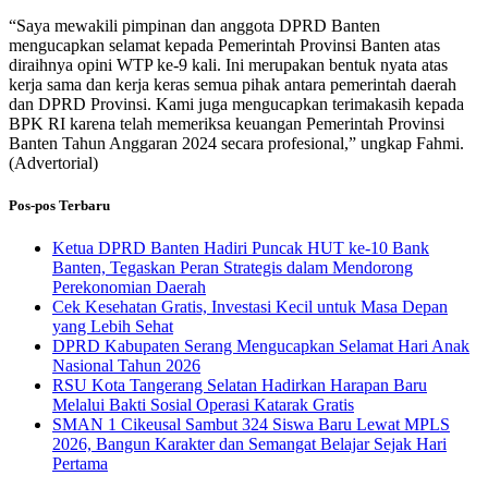
“Saya mewakili pimpinan dan anggota DPRD Banten
mengucapkan selamat kepada Pemerintah Provinsi Banten atas
diraihnya opini WTP ke-9 kali. Ini merupakan bentuk nyata atas
kerja sama dan kerja keras semua pihak antara pemerintah daerah
dan DPRD Provinsi. Kami juga mengucapkan terimakasih kepada
BPK RI karena telah memeriksa keuangan Pemerintah Provinsi
Banten Tahun Anggaran 2024 secara profesional,” ungkap Fahmi.
(Advertorial)
Pos-pos Terbaru
Ketua DPRD Banten Hadiri Puncak HUT ke-10 Bank
Banten, Tegaskan Peran Strategis dalam Mendorong
Perekonomian Daerah
Cek Kesehatan Gratis, Investasi Kecil untuk Masa Depan
yang Lebih Sehat
DPRD Kabupaten Serang Mengucapkan Selamat Hari Anak
Nasional Tahun 2026
RSU Kota Tangerang Selatan Hadirkan Harapan Baru
Melalui Bakti Sosial Operasi Katarak Gratis
SMAN 1 Cikeusal Sambut 324 Siswa Baru Lewat MPLS
2026, Bangun Karakter dan Semangat Belajar Sejak Hari
Pertama