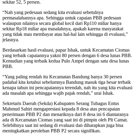
sekitar 52, 5 persen.
“Nah yang pedesaan sedang kita evaluasi sebetulnya
permasalahannya apa. Sehingga untuk capaian PBB pedesaan
walaupun nilainya secara global kecil dari Rp110 miliar hanya
sekitar Rp18 miliar apa masalahnya, apakah karena masyarakat
yang tidak mau membayar atau hal-hal lain sehingga di evaluasi,”
jelasnya.
Berdasarkan hasil evaluasi, papar Ishak, untuk Kecamatan Ciomas
yang terbaik capaiannya yakni 80 persen dengan 6 desa lunas PBB.
Kemudian yang terbaik kedua Pulo Ampel dengan satu desa lunas
PBB.
“Yang paling rendah itu Kecamatan Bandung hanya 30 persen
padahal kita ketahui sebelumnya Bandung masuk tiga besar terbaik
kenapa tahun ini pencapaiannya terendah, nah itu yang kita evaluasi
ada masalah apa sehingga wajib pajak rendah,” urai Ishak.
Sekretaris Daerah (Sekda) Kabupaten Serang Tubagus Entus
Mahmud Sahiri mengapresiasi kepada 8 desa atas pencapaian
penerimaan PBB P2 dan menariknya dari 8 desa ini 6 diantaranya
ada di Kecamatan Ciomas yang saat ini di pimpin oleh Plt Camat.
Selebihnya saat ini sedang di evaluasi dan diharapkan juga bisa
meningkatkan perolehan PBB P2 secara signifikan.