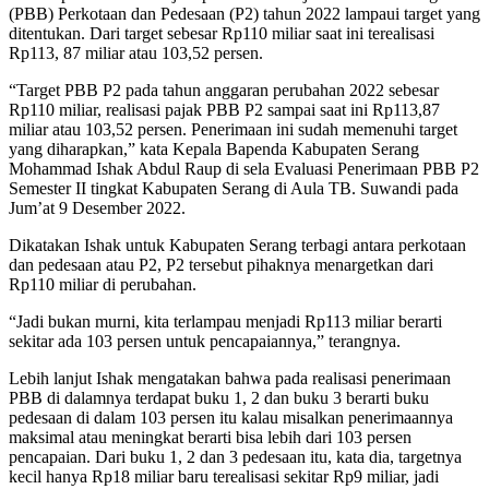
(PBB) Perkotaan dan Pedesaan (P2) tahun 2022 lampaui target yang
ditentukan. Dari target sebesar Rp110 miliar saat ini terealisasi
Rp113, 87 miliar atau 103,52 persen.
“Target PBB P2 pada tahun anggaran perubahan 2022 sebesar
Rp110 miliar, realisasi pajak PBB P2 sampai saat ini Rp113,87
miliar atau 103,52 persen. Penerimaan ini sudah memenuhi target
yang diharapkan,” kata Kepala Bapenda Kabupaten Serang
Mohammad Ishak Abdul Raup di sela Evaluasi Penerimaan PBB P2
Semester II tingkat Kabupaten Serang di Aula TB. Suwandi pada
Jum’at 9 Desember 2022.
Dikatakan Ishak untuk Kabupaten Serang terbagi antara perkotaan
dan pedesaan atau P2, P2 tersebut pihaknya menargetkan dari
Rp110 miliar di perubahan.
“Jadi bukan murni, kita terlampau menjadi Rp113 miliar berarti
sekitar ada 103 persen untuk pencapaiannya,” terangnya.
Lebih lanjut Ishak mengatakan bahwa pada realisasi penerimaan
PBB di dalamnya terdapat buku 1, 2 dan buku 3 berarti buku
pedesaan di dalam 103 persen itu kalau misalkan penerimaannya
maksimal atau meningkat berarti bisa lebih dari 103 persen
pencapaian. Dari buku 1, 2 dan 3 pedesaan itu, kata dia, targetnya
kecil hanya Rp18 miliar baru terealisasi sekitar Rp9 miliar, jadi