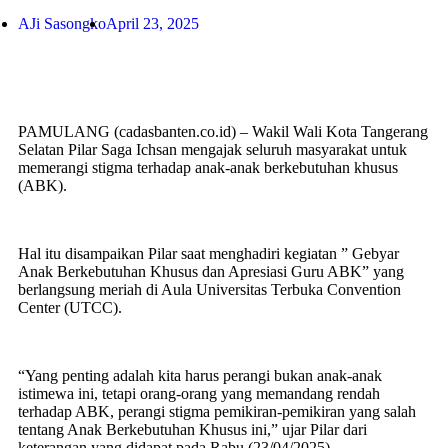
AJi Sasongko
April 23, 2025
PAMULANG (cadasbanten.co.id) – Wakil Wali Kota Tangerang
Selatan Pilar Saga Ichsan mengajak seluruh masyarakat untuk
memerangi stigma terhadap anak-anak berkebutuhan khusus
(ABK).
Hal itu disampaikan Pilar saat menghadiri kegiatan ” Gebyar
Anak Berkebutuhan Khusus dan Apresiasi Guru ABK” yang
berlangsung meriah di Aula Universitas Terbuka Convention
Center (UTCC).
“Yang penting adalah kita harus perangi bukan anak-anak
istimewa ini, tetapi orang-orang yang memandang rendah
terhadap ABK, perangi stigma pemikiran-pemikiran yang salah
tentang Anak Berkebutuhan Khusus ini,” ujar Pilar dari
keterangan yang didapat pada Rabu (23/04/2025).