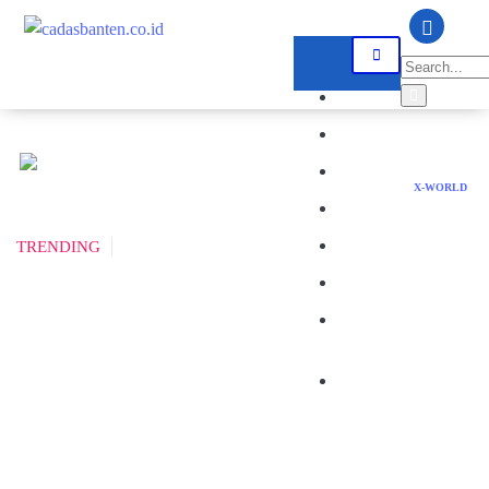
SERANG
TANGERANG
CILEGON
X-WORLD
LEBAK
PANDEGLANG
TRENDING
BANTEN
NASIONAL
DPRD
BANTEN