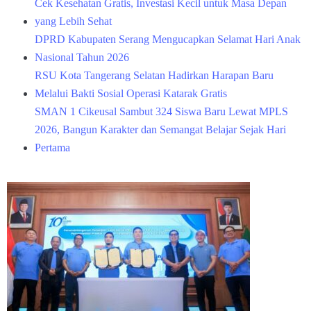
Cek Kesehatan Gratis, Investasi Kecil untuk Masa Depan
yang Lebih Sehat
DPRD Kabupaten Serang Mengucapkan Selamat Hari Anak
Nasional Tahun 2026
RSU Kota Tangerang Selatan Hadirkan Harapan Baru
Melalui Bakti Sosial Operasi Katarak Gratis
SMAN 1 Cikeusal Sambut 324 Siswa Baru Lewat MPLS
2026, Bangun Karakter dan Semangat Belajar Sejak Hari
Pertama