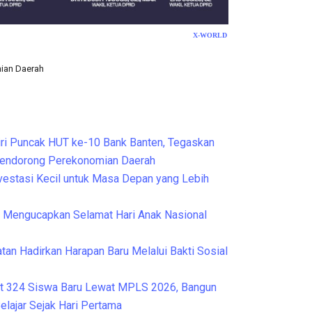
X-WORLD
mian Daerah
Cek Kesehatan Grat
ri Puncak HUT ke-10 Bank Banten, Tegaskan
Mendorong Perekonomian Daerah
nvestasi Kecil untuk Masa Depan yang Lebih
Mengucapkan Selamat Hari Anak Nasional
tan Hadirkan Harapan Baru Melalui Bakti Sosial
t 324 Siswa Baru Lewat MPLS 2026, Bangun
elajar Sejak Hari Pertama