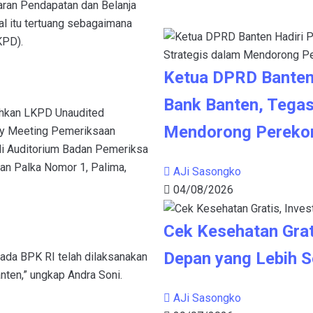
ran Pendapatan dan Belanja
l itu tertuang sebagaimana
KPD).
Ketua DPRD Banten
Bank Banten, Tegas
ahkan LKPD Unaudited
Mendorong Pereko
try Meeting Pemeriksaan
di Auditorium Badan Pemeriksa
an Palka Nomor 1, Palima,
AJi Sasongko
04/08/2026
Cek Kesehatan Grat
Depan yang Lebih S
ada BPK RI telah dilaksanakan
nten,” ungkap Andra Soni.
AJi Sasongko