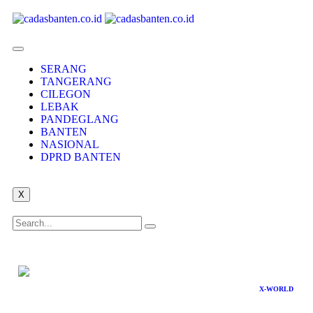
SERANG
TANGERANG
CILEGON
LEBAK
PANDEGLANG
BANTEN
NASIONAL
DPRD BANTEN
X
X-WORLD