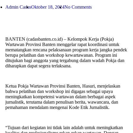
Admin Cadas
Oktober 18, 2024
No Comments
BANTEN (cadasbanten.co.id) – Kelompok Kerja (Pokja)
Wartawan Provinsi Banten menggelar rapat koordinasi untuk
mematangkan rencana pelaksanaan program kerja jangka pendek
berupa pelatihan dan workshop kewartawanan. Program ini
ditujukan bagi anggota yang tergabung dalam wadah Pokja dan
diharapkan dapat segera terlaksana.
Ketua Pokja Wartawan Provinsi Banten, Hasuri, menjelaskan
bahwa pelatihan dan workshop ini digagas sebagai upaya
meningkatkan kompetensi wartawan dalam berbagai aspek
jurnalistik, terutama dalam penulisan berita, wawancara, dan
pemahaman mendalam mengenai Kode Etik Jurnalistik.
“Tujuan dari kegiatan ini tidak lain adalah untuk meningkatkan
kualitas dan profesionalisme rekan-rekan wartawan. Dengan