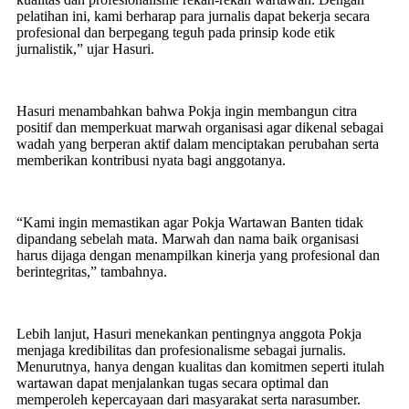
pelatihan ini, kami berharap para jurnalis dapat bekerja secara
profesional dan berpegang teguh pada prinsip kode etik
jurnalistik,” ujar Hasuri.
Hasuri menambahkan bahwa Pokja ingin membangun citra
positif dan memperkuat marwah organisasi agar dikenal sebagai
wadah yang berperan aktif dalam menciptakan perubahan serta
memberikan kontribusi nyata bagi anggotanya.
“Kami ingin memastikan agar Pokja Wartawan Banten tidak
dipandang sebelah mata. Marwah dan nama baik organisasi
harus dijaga dengan menampilkan kinerja yang profesional dan
berintegritas,” tambahnya.
Lebih lanjut, Hasuri menekankan pentingnya anggota Pokja
menjaga kredibilitas dan profesionalisme sebagai jurnalis.
Menurutnya, hanya dengan kualitas dan komitmen seperti itulah
wartawan dapat menjalankan tugas secara optimal dan
memperoleh kepercayaan dari masyarakat serta narasumber.