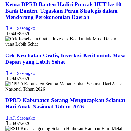
Ketua DPRD Banten Hadiri Puncak HUT ke-10
Bank Banten, Tegaskan Peran Strategis dalam
Mendorong Perekonomian Daerah
AJi Sasongko
04/08/2026
Cek Kesehatan Gratis, Investasi Kecil untuk Masa
Depan yang Lebih Sehat
AJi Sasongko
29/07/2026
DPRD Kabupaten Serang Mengucapkan Selamat
Hari Anak Nasional Tahun 2026
AJi Sasongko
23/07/2026