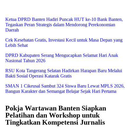
Ketua DPRD Banten Hadiri Puncak HUT ke-10 Bank Banten,
Tegaskan Peran Strategis dalam Mendorong Perekonomian
Daerah
Cek Kesehatan Gratis, Investasi Kecil untuk Masa Depan yang
Lebih Sehat
DPRD Kabupaten Serang Mengucapkan Selamat Hari Anak
Nasional Tahun 2026
RSU Kota Tangerang Selatan Hadirkan Harapan Baru Melalui
Bakti Sosial Operasi Katarak Gratis
SMAN 1 Cikeusal Sambut 324 Siswa Baru Lewat MPLS 2026,
Bangun Karakter dan Semangat Belajar Sejak Hari Pertama
Pokja Wartawan Banten Siapkan
Pelatihan dan Workshop untuk
Tingkatkan Kompetensi Jurnalis