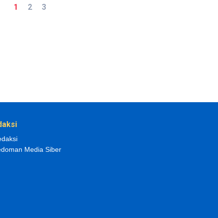
1
2
3
daksi
daksi
doman Media Siber