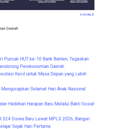
X-WORLD
mian Daerah
Cek Kesehatan Grat
ri Puncak HUT ke-10 Bank Banten, Tegaskan
Mendorong Perekonomian Daerah
nvestasi Kecil untuk Masa Depan yang Lebih
Mengucapkan Selamat Hari Anak Nasional
tan Hadirkan Harapan Baru Melalui Bakti Sosial
t 324 Siswa Baru Lewat MPLS 2026, Bangun
elajar Sejak Hari Pertama