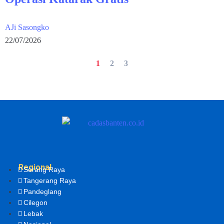
AJi Sasongko
22/07/2026
1
2
3
Regional
Serang Raya
Tangerang Raya
Pandeglang
Cilegon
Lebak