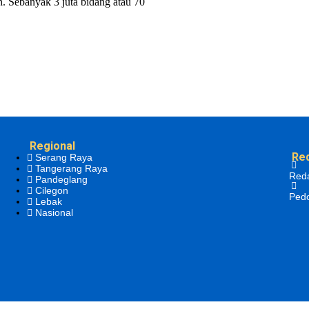
h. Sebanyak 3 juta bidang atau 70
Regional
Re
Serang Raya
Tangerang Raya
Red
Pandeglang
Cilegon
Ped
Lebak
Nasional