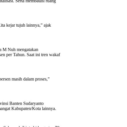
italisasi. Serta membatasi ruang
a kejar tujuh lainnya,” ajak
ia M Nuh mengatakan
en per Tahun. Saat ini tren wakaf
 persen masih dalam proses,”
insi Banten Sudaryanto
angat Kabupaten/Kota lainnya.