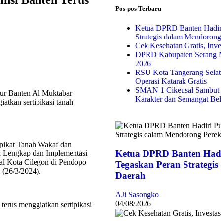
insi Banten Terus
Pos-pos Terbaru
Ketua DPRD Banten Hadir
Strategis dalam Mendoron
Cek Kesehatan Gratis, Inv
DPRD Kabupaten Serang M
2026
RSU Kota Tangerang Selata
Operasi Katarak Gratis
SMAN 1 Cikeusal Sambut 
ur Banten Al Muktabar
Karakter dan Semangat Bel
atkan sertipikasi tanah.
ipikat Tanah Wakaf dan
Ketua DPRD Banten Hadi
ta Lengkap dan Implementasi
nal Kota Cilegon di Pendopo
Tegaskan Peran Strategi
 (26/3/2024).
Daerah
AJi Sasongko
04/08/2026
terus menggiatkan sertipikasi