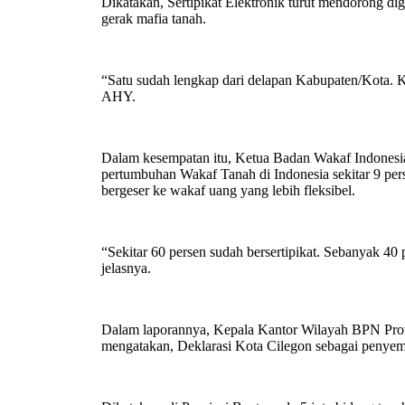
Dikatakan, Sertipikat Elektronik turut mendorong dig
gerak mafia tanah.
“Satu sudah lengkap dari delapan Kabupaten/Kota. Kit
AHY.
Dalam kesempatan itu, Ketua Badan Wakaf Indones
pertumbuhan Wakaf Tanah di Indonesia sekitar 9 pers
bergeser ke wakaf uang yang lebih fleksibel.
“Sekitar 60 persen sudah bersertipikat. Sebanyak 40
jelasnya.
Dalam laporannya, Kepala Kantor Wilayah BPN Prov
mengatakan, Deklarasi Kota Cilegon sebagai penyem