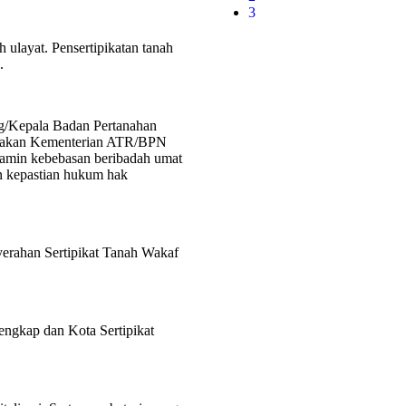
3
ulayat. Pensertipikatan tanah
.
g/Kepala Badan Pertanahan
takan Kementerian ATR/BPN
njamin kebebasan beribadah umat
n kepastian hukum hak
nyerahan Sertipikat Tanah Wakaf
engkap dan Kota Sertipikat