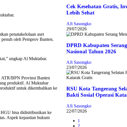
Cek Kesehatan Gratis, In
Lebih Sehat
uktabar.
AJi Sasongko
29/07/2026
tkan penatakelolaan aset
ra penuh oleh Pemprov Banten.
DPRD Kabupaten Serang
Nasional Tahun 2026
kat,” ungkap Al Muktabar.
AJi Sasongko
23/07/2026
il ATR/BPN Provinsi Banten
g produktif. Al Muktabar
oduktif untuk dikembalikan ke
RSU Kota Tangerang Sel
Bakti Sosial Operasi Kata
AJi Sasongko
22/07/2026
 HGU bisa didistribusikan ke
atas. Aspek kepastian hukum
1
2