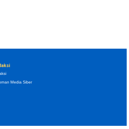
daksi
aksi
oman Media Siber