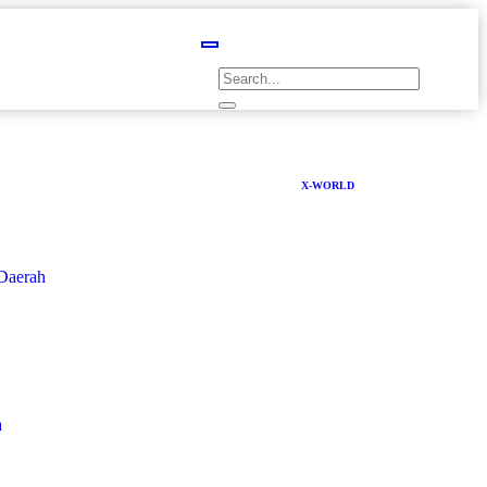
X-WORLD
Daerah
a