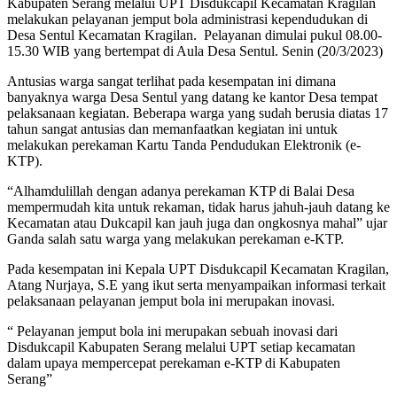
Kabupaten Serang melalui UPT Disdukcapil Kecamatan Kragilan
melakukan pelayanan jemput bola administrasi kependudukan di
Desa Sentul Kecamatan Kragilan. Pelayanan dimulai pukul 08.00-
15.30 WIB yang bertempat di Aula Desa Sentul. Senin (20/3/2023)
Antusias warga sangat terlihat pada kesempatan ini dimana
banyaknya warga Desa Sentul yang datang ke kantor Desa tempat
pelaksanaan kegiatan. Beberapa warga yang sudah berusia diatas 17
tahun sangat antusias dan memanfaatkan kegiatan ini untuk
melakukan perekaman Kartu Tanda Pendudukan Elektronik (e-
KTP).
“Alhamdulillah dengan adanya perekaman KTP di Balai Desa
mempermudah kita untuk rekaman, tidak harus jahuh-jauh datang ke
Kecamatan atau Dukcapil kan jauh juga dan ongkosnya mahal” ujar
Ganda salah satu warga yang melakukan perekaman e-KTP.
Pada kesempatan ini Kepala UPT Disdukcapil Kecamatan Kragilan,
Atang Nurjaya, S.E yang ikut serta menyampaikan informasi terkait
pelaksanaan pelayanan jemput bola ini merupakan inovasi.
“ Pelayanan jemput bola ini merupakan sebuah inovasi dari
Disdukcapil Kabupaten Serang melalui UPT setiap kecamatan
dalam upaya mempercepat perekaman e-KTP di Kabupaten
Serang”