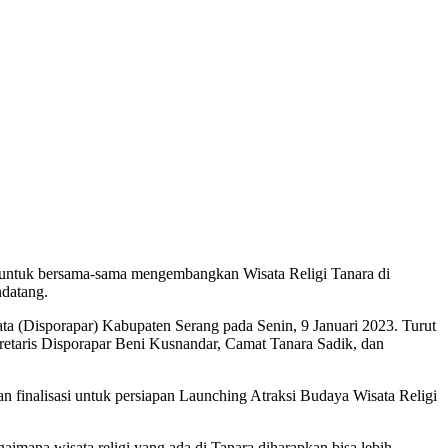
tuk bersama-sama mengembangkan Wisata Religi Tanara di
ndatang.
ta (Disporapar) Kabupaten Serang pada Senin, 9 Januari 2023. Turut
etaris Disporapar Beni Kusnandar, Camat Tanara Sadik, dan
 finalisasi untuk persiapan Launching Atraksi Budaya Wisata Religi
imana wisata religi yang ada di Tanara diharapkan bisa lebih