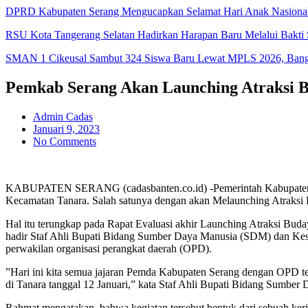
DPRD Kabupaten Serang Mengucapkan Selamat Hari Anak Nasiona
RSU Kota Tangerang Selatan Hadirkan Harapan Baru Melalui Bakti S
SMAN 1 Cikeusal Sambut 324 Siswa Baru Lewat MPLS 2026, Bangun
Pemkab Serang Akan Launching Atraksi B
Admin Cadas
Januari 9, 2023
No Comments
KABUPATEN SERANG (cadasbanten.co.id) -Pemerintah Kabupaten (
Kecamatan Tanara. Salah satunya dengan akan Melaunching Atraksi 
Hal itu terungkap pada Rapat Evaluasi akhir Launching Atraksi Buda
hadir Staf Ahli Bupati Bidang Sumber Daya Manusia (SDM) dan Kesra
perwakilan organisasi perangkat daerah (OPD).
”Hari ini kita semua jajaran Pemda Kabupaten Serang dengan OPD ter
di Tanara tanggal 12 Januari,” kata Staf Ahli Bupati Bidang Sumber
Rahmat mengatakan, bahwa kegiatan tersebut bentuk dari sebuah kerj