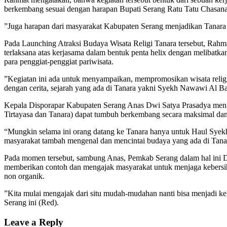
berkembang sesuai dengan harapan Bupati Serang Ratu Tatu Chasan
”Juga harapan dari masyarakat Kabupaten Serang menjadikan Tanara te
Pada Launching Atraksi Budaya Wisata Religi Tanara tersebut, Rahm
terlaksana atas kerjasama dalam bentuk penta helix dengan melibatka
para penggiat-penggiat pariwisata.
”Kegiatan ini ada untuk menyampaikan, mempromosikan wisata religi 
dengan cerita, sejarah yang ada di Tanara yakni Syekh Nawawi Al Ba
Kepala Disporapar Kabupaten Serang Anas Dwi Satya Prasadya mengata
Tirtayasa dan Tanara) dapat tumbuh berkembang secara maksimal dan 
“Mungkin selama ini orang datang ke Tanara hanya untuk Haul Syekh
masyarakat tambah mengenal dan mencintai budaya yang ada di Tanar
Pada momen tersebut, sambung Anas, Pemkab Serang dalam hal ini
memberikan contoh dan mengajak masyarakat untuk menjaga kebersi
non organik.
”Kita mulai mengajak dari situ mudah-mudahan nanti bisa menjadi k
Serang ini (Red).
Leave a Reply