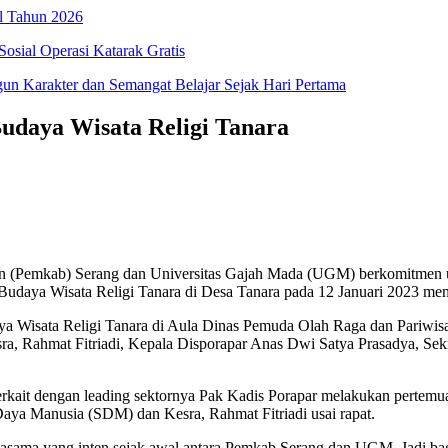
l Tahun 2026
osial Operasi Katarak Gratis
 Karakter dan Semangat Belajar Sejak Hari Pertama
udaya Wisata Religi Tanara
Pemkab) Serang dan Universitas Gajah Mada (UGM) berkomitmen un
Budaya Wisata Religi Tanara di Desa Tanara pada 12 Januari 2023 me
ya Wisata Religi Tanara di Aula Dinas Pemuda Olah Raga dan Pariwisa
, Rahmat Fitriadi, Kepala Disporapar Anas Dwi Satya Prasadya, Sekr
kait dengan leading sektornya Pak Kadis Porapar melakukan pertemuan
 Daya Manusia (SDM) dan Kesra, Rahmat Fitriadi usai rapat.
asama yang inten sejak awal antara Pemkab Serang dan UGM. Jadi baga