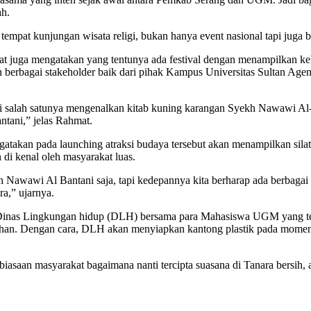
ah.
mpat kunjungan wisata religi, bukan hanya event nasional tapi juga b
at juga mengatakan yang tentunya ada festival dengan menampilkan ke
n berbagai stakeholder baik dari pihak Kampus Universitas Sultan Agen
salah satunya mengenalkan kitab kuning karangan Syekh Nawawi Al-Ban
ntani,” jelas Rahmat.
kan pada launching atraksi budaya tersebut akan menampilkan silat ka
di kenal oleh masyarakat luas.
 Nawawi Al Bantani saja, tapi kedepannya kita berharap ada berbaga
a,” ujarnya.
 Dinas Lingkungan hidup (DLH) bersama para Mahasiswa UGM yang t
han. Dengan cara, DLH akan menyiapkan kantong plastik pada momen 
ebiasaan masyarakat bagaimana nanti tercipta suasana di Tanara bers