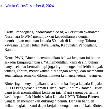
Admin Cadas
Desember 8, 2024
Carita, Pandeglang (cadasbanten.co.id) – Persatuan Wartawan
Nusantara (PWN) menunjukkan kepeduliannya dengan
membagikan makanan kepada 50 anak di Kampung Tahura,
kawasan Taman Hutan Raya Carita, Kabupaten Pandeglang,
Banten.
Ketua PWN, Binter, menyampaikan bahwa kegiatan ini bukan
sekadar kunjungan biasa. “Alhamdulillah, kami di sini bukan
hanya sekadar bermain, tapi juga ingin mengetahui lebih banyak
tentang Tahura, mendekatkan diri dengan warga, dan membantu
agar Tahura semakin dikenal hingga ke mancanegara,” ujarnya.
Binter juga menyampaikan rasa terima kasihnya kepada Kepala
UPTD Pengelolaan Taman Hutan Raya (Tahura) Banten, Hudri,
yang telah memfasilitasi kegiatan ini. “Kami sangat berterima
kasih kepada Pak Hudri selaku Kepala UPTD Tahura Banten
yang telah memberikan dukungan penuh. Dengan bantuan
beliau, kegiatan kami dapat berjalan dengan lancar,” kata Binter.