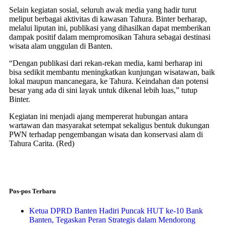
Selain kegiatan sosial, seluruh awak media yang hadir turut
meliput berbagai aktivitas di kawasan Tahura. Binter berharap,
melalui liputan ini, publikasi yang dihasilkan dapat memberikan
dampak positif dalam mempromosikan Tahura sebagai destinasi
wisata alam unggulan di Banten.
“Dengan publikasi dari rekan-rekan media, kami berharap ini
bisa sedikit membantu meningkatkan kunjungan wisatawan, baik
lokal maupun mancanegara, ke Tahura. Keindahan dan potensi
besar yang ada di sini layak untuk dikenal lebih luas,” tutup
Binter.
Kegiatan ini menjadi ajang mempererat hubungan antara
wartawan dan masyarakat setempat sekaligus bentuk dukungan
PWN terhadap pengembangan wisata dan konservasi alam di
Tahura Carita. (Red)
Pos-pos Terbaru
Ketua DPRD Banten Hadiri Puncak HUT ke-10 Bank
Banten, Tegaskan Peran Strategis dalam Mendorong