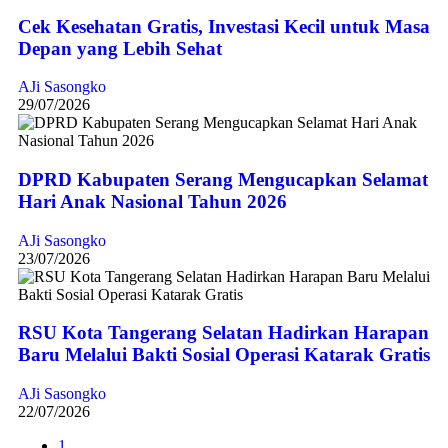
Cek Kesehatan Gratis, Investasi Kecil untuk Masa
Depan yang Lebih Sehat
AJi Sasongko
29/07/2026
DPRD Kabupaten Serang Mengucapkan Selamat
Hari Anak Nasional Tahun 2026
AJi Sasongko
23/07/2026
RSU Kota Tangerang Selatan Hadirkan Harapan
Baru Melalui Bakti Sosial Operasi Katarak Gratis
AJi Sasongko
22/07/2026
1