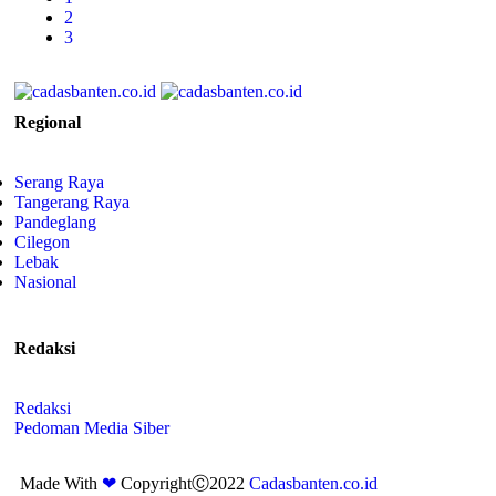
2
3
Regional
Serang Raya
Tangerang Raya
Pandeglang
Cilegon
Lebak
Nasional
Redaksi
Redaksi
Pedoman Media Siber
Made With
❤
CopyrightⒸ2022
Cadasbanten.co.id