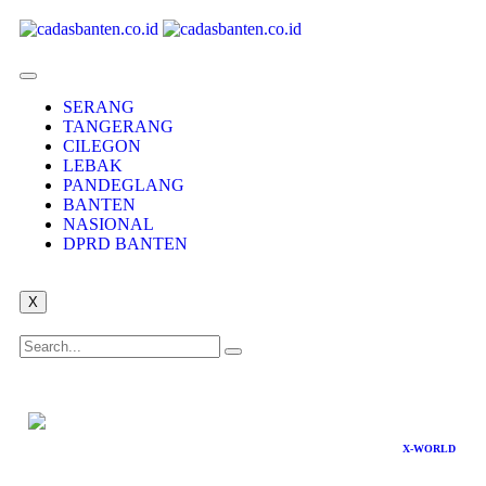
SERANG
TANGERANG
CILEGON
LEBAK
PANDEGLANG
BANTEN
NASIONAL
DPRD BANTEN
X
X-WORLD