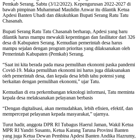
Pemkab Serang, Sabtu (3/12/2022). Kepengurusan 2022-2027 di
bawah pimpinan Muhammad Maulidin Anwar itu dilantik Ketua
Apdesi Banten Uhadi dan dikukuhkan Bupati Serang Ratu Tatu
Chasanah.
Bupati Serang Ratu Tatu Chasanah berharap, Apdesi yang baru
dilantik harus mampu mewakili kepentingan dan fasilitator dari 326
desa di Kabupaten Serang. Kemudian pemerintah desa harus
mampu sejalan dengan program prioritas yang dilaksanakan oleh
Pemerintah Kabupaten (Pemkab) Serang.
“Saat ini kita berada pada masa pemulihan ekonomi paska pandemi
Covid-19. Maka pemulihan ekonomi ini harus juga dilaksanakan
oleh pemerintah desa, dan kepala desa lebih tahu potensi yang
berkaitan dengan pemulihan ekonomi,” ujar Tatu.
Kemudian di era perkembangan teknologi informasi, Tatu meminta
kepala desa melaksanakan pelayanan berbasis
“Dengan digitalisasi, akan memudahkan, lebih efisien, efektif, dan
mempercepat pelayanan kepada masyarakat,” ujarnya.
Turut hadir, anggota DPR RI Tubagus Haerul Jaman, Wakil Ketua
MPR RI Yandri Susanto, Ketua Karang Taruna Provinsi Banten
yang juga Ketua Dewan Pembina Apdesi Banten Andika Hazrumy,