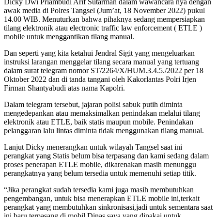
Dicky Dwi Priambudi Arif Sutarman dalam wawancara nya dengan
awak media di Polres Tangsel (Jum’at, 18 November 2022) pukul
14.00 WIB. Menuturkan bahwa pihaknya sedang mempersiapkan
tilang elektronik atau electronic traffic law enforcement ( ETLE )
mobile untuk menggantikan tilang manual.
Dan seperti yang kita ketahui Jendral Sigit yang mengeluarkan
instruksi larangan menggelar tilang secara manual yang tertuang
dalam surat telegram nomor ST/2264/X/HUM.3.4.5./2022 per 18
Oktober 2022 dan di tanda tangani oleh Kakorlantas Polri Irjen
Firman Shantyabudi atas nama Kapolri.
Dalam telegram tersebut, jajaran polisi sabuk putih diminta
mengedepankan atau memaksimalkan penindakan melalui tilang
elektronik atau ETLE, baik statis maupun mobile. Penindakan
pelanggaran lalu lintas diminta tidak menggunakan tilang manual.
Lanjut Dicky menerangkan untuk wilayah Tangsel saat ini
perangkat yang Statis belum bisa terpasang dan kami sedang dalam
proses penerapan ETLE mobile, dikarenakan masih menunggu
perangkatnya yang belum tersedia untuk memenuhi setiap titik.
“Jika perangkat sudah tersedia kami juga masih membutuhkan
pengembangan, untuk bisa menerapkan ETLE mobile ini,terkait
perangkat yang membutuhkan sinkronisasi,jadi untuk sementara saat
ini baru terpasang di mobil Dinas saya yang dipakai untuk