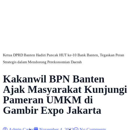
C
Ketua DPRD Banten Hadiri Puncak HUT ke-10 Bank Banten, Tegaskan Peran
Strategis dalam Mendorong Perekonomian Daerah
Kakanwil BPN Banten
Ajak Masyarakat Kunjungi
Pameran UMKM di
Gambir Expo Jakarta
Admin Cadas
November 4, 2022
No Comments