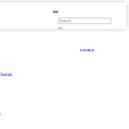
X-WORLD
Daerah
a