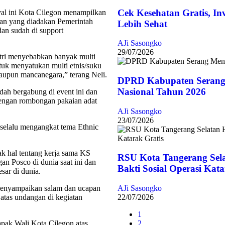
Cek Kesehatan Gratis, In
val ini Kota Cilegon menampilkan
an yang diadakan Pemerintah
Lebih Sehat
dan sudah di support
AJi Sasongko
29/07/2026
stri menyebabkan banyak multi
ntuk menyatukan multi etnis/suku
aupun mancanegara,” terang Neli.
DPRD Kabupaten Serang
Nasional Tahun 2026
udah bergabung di event ini dan
dengan rombongan pakaian adat
AJi Sasongko
23/07/2026
 selalu mengangkat tema Ethnic
yak hal tentang kerja sama KS
RSU Kota Tangerang Sel
n Posco di dunia saat ini dan
Bakti Sosial Operasi Kata
sar di dunia.
menyampaikan salam dan ucapan
AJi Sasongko
 atas undangan di kegiatan
22/07/2026
1
ak Wali Kota Cilegon atas
2