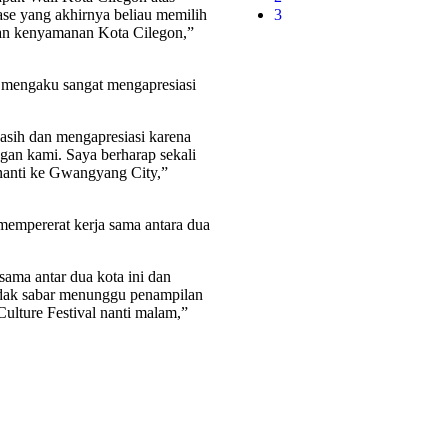
case yang akhirnya beliau memilih
3
 dan kenyamanan Kota Cilegon,”
mengaku sangat mengapresiasi
sih dan mengapresiasi karena
an kami. Saya berharap sekali
nanti ke Gwangyang City,”
empererat kerja sama antara dua
ama antar dua kota ini dan
tidak sabar menunggu penampilan
Culture Festival nanti malam,”