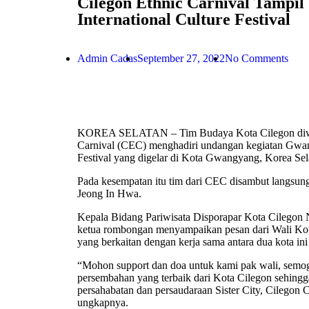
Cilegon Ethnic Carnival Tampi
International Culture Festival
Admin Cadas
September 27, 2022
No Comments
KOREA SELATAN – Tim Budaya Kota Cilegon diwak
Carnival (CEC) menghadiri undangan kegiatan Gwang
Festival yang digelar di Kota Gwangyang, Korea Sel
Pada kesempatan itu tim dari CEC disambut langsu
Jeong In Hwa.
Kepala Bidang Pariwisata Disporapar Kota Cilegon N
ketua rombongan menyampaikan pesan dari Wali Kota
yang berkaitan dengan kerja sama antara dua kota i
“Mohon support dan doa untuk kami pak wali, semo
persembahan yang terbaik dari Kota Cilegon sehingg
persahabatan dan persaudaraan Sister City, Cilegon
ungkapnya.