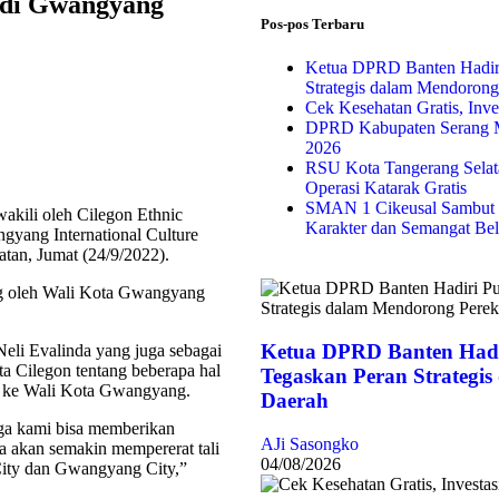
l di Gwangyang
Pos-pos Terbaru
Ketua DPRD Banten Hadir
Strategis dalam Mendoron
Cek Kesehatan Gratis, Inv
DPRD Kabupaten Serang M
2026
RSU Kota Tangerang Selata
Operasi Katarak Gratis
SMAN 1 Cikeusal Sambut 
ili oleh Cilegon Ethnic
Karakter dan Semangat Bel
yang International Culture
atan, Jumat (24/9/2022).
ng oleh Wali Kota Gwangyang
Ketua DPRD Banten Hadi
eli Evalinda yang juga sebagai
 Cilegon tentang beberapa hal
Tegaskan Peran Strategi
ni ke Wali Kota Gwangyang.
Daerah
ga kami bisa memberikan
AJi Sasongko
a akan semakin mempererat tali
04/08/2026
 City dan Gwangyang City,”