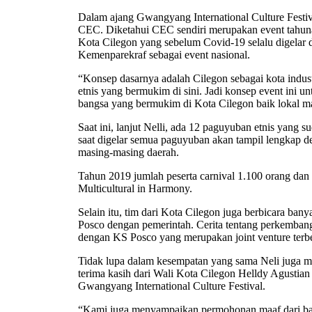
Dalam ajang Gwangyang International Culture Festi
CEC. Diketahui CEC sendiri merupakan event tahun
Kota Cilegon yang sebelum Covid-19 selalu digelar 
Kemenparekraf sebagai event nasional.
“Konsep dasarnya adalah Cilegon sebagai kota indu
etnis yang bermukim di sini. Jadi konsep event ini u
bangsa yang bermukim di Kota Cilegon baik lokal m
Saat ini, lanjut Nelli, ada 12 paguyuban etnis yang s
saat digelar semua paguyuban akan tampil lengkap 
masing-masing daerah.
Tahun 2019 jumlah peserta carnival 1.100 orang dan
Multicultural in Harmony.
Selain itu, tim dari Kota Cilegon juga berbicara ban
Posco dengan pemerintah. Cerita tentang perkembanga
dengan KS Posco yang merupakan joint venture terbe
Tidak lupa dalam kesempatan yang sama Neli juga 
terima kasih dari Wali Kota Cilegon Helldy Agustian
Gwangyang International Culture Festival.
“Kami juga menyampaikan permohonan maaf dari bap