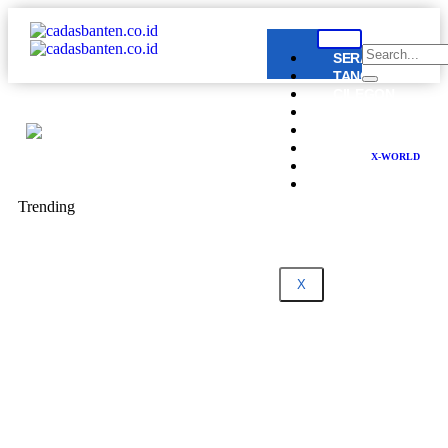
SERANG
TANGERANG
CILEGON
LEBAK
PANDEGLANG
BANTEN
X-WORLD
NASIONAL
DPRD
BANTEN
Trending
X