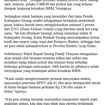
ojek, nelayan, pelaku UMKM dan profesi lain yang terkena
dampak langsung kenaikan BBM,”terangnya.
Sedangkan untuk bantuan yang bersumber dari dana Pemda
Kabupaten Serang sendiri sebagaimana kebijakan pemerintah
pusat, bahwa daerah harus mengalokasikan minimal 2 persen
dari DAU (Dana Alokasi Umum) yang diterima untuk hal yang
sama. “Ini kita (Pemkab Serang) sedang rumuskan untuk di
Kabupaten Serang. Kami Pemkab Serang menyampaikan terima
kasih atas respon yang cepat dari Pemprov Banten, sehingga hari
ini para sekda kabupaten/kota se Provinsi Banten,”ucap Entus.
Sebelumnya Wakil Bupati Serang Pandji Tirtayasa mengatakan
akan terjadi efek berantai terutama inflasi dari inflasi atas
kenaikan harga bahan pokok dan tekanan kerja terhadap
beberapa golongan masyarakat. Oleh karena itu pihaknya sudah
menyiapkan yang terdampak akibat kenaikan BBM.
“Kami sudah menginventarisir pertama masyarakat miskin,
masyarakat penerima BPNT ada 41 ribu akan memperoleh meski
di bantu dengan bantuan perbulan Rp 150 ribu selam 4
bulan,”ujarnya.
“Kita pun sedang mendata masyarakat transportasi seperti sopir
angkutan umum, kita data mau tidak mau mereka terdampak