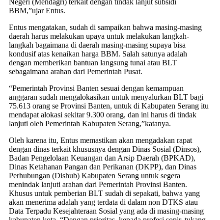
Negeri (Mendagri) terkait dengan tindak lanjut subsidi
BBM,”ujar Entus.
Entus mengatakan, sudah di sampaikan bahwa masing-masing
daerah harus melakukan upaya untuk melakukan langkah-
langkah bagaimana di daerah masing-masing supaya bisa
kondusif atas kenaikan harga BBM. Salah satunya adalah
dengan memberikan bantuan langsung tunai atau BLT
sebagaimana arahan dari Pemerintah Pusat.
“Pemerintah Provinsi Banten sesuai dengan kemampuan
anggaran sudah mengalokasikan untuk menyalurkan BLT bagi
75.613 orang se Provinsi Banten, untuk di Kabupaten Serang itu
mendapat alokasi sekitar 9.300 orang, dan ini harus di tindak
lanjuti oleh Pemerintah Kabupaten Serang,”katanya.
Oleh karena itu, Entus memastikan akan mengadakan rapat
dengan dinas terkait khususnya dengan Dinas Sosial (Dinsos),
Badan Pengelolaan Keuangan dan Arsip Daerah (BPKAD),
Dinas Ketahanan Pangan dan Perikanan (DKPP), dan Dinas
Perhubungan (Dishub) Kabupaten Serang untuk segera
menindak lanjuti arahan dari Pemerintah Provinsi Banten.
Khusus untuk pemberian BLT sudah di sepakati, bahwa yang
akan menerima adalah yang terdata di dalam non DTKS atau
Data Terpadu Kesejahteraan Sosial yang ada di masing-masing
kabupaten kota. “Dengan prioritas, kepada profesi sopir, tukang