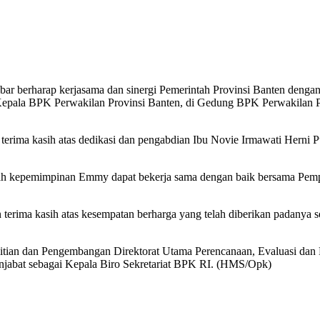
 berharap kerjasama dan sinergi Pemerintah Provinsi Banten dengan 
Kepala BPK Perwakilan Provinsi Banten, di Gedung BPK Perwakilan Pr
rima kasih atas dedikasi dan pengabdian Ibu Novie Irmawati Herni 
ah kepemimpinan Emmy dapat bekerja sama dengan baik bersama Pemp
terima kasih atas kesempatan berharga yang telah diberikan padany
litian dan Pengembangan Direktorat Utama Perencanaan, Evaluasi d
enjabat sebagai Kepala Biro Sekretariat BPK RI. (HMS/Opk)