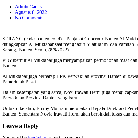
Admin Cadas
Agustus 8, 2022
No Comments
SERANG (cadasbanten.co.id) – Penjabat Gubernur Banten Al Muktabar
diungkapkan Al Muktabar saat menghadiri Silaturahmi dan Pamitan 
Serang, Banten, Senin, (8/8/2022).
Pj Gubernur Al Muktabar juga menyampaikan permohonan maaf dan te
Banten.
Al Muktabar juga berharap BPK Perwakilan Provinsi Banten di baw
Pemerintah Pusat.
Dalam kesempatan yang sama, Novi Irawati Herni juga mengucapkan 
Perwakilan Provinsi Banten yang baru.
Untuk diketahui, Emmy Mutriani merupakan Kepala Direktorat Pene
Banten. Sementara Novie Irawati Herni akan berpindah tugas dan m
Leave a Reply
You must be
logged in
to post a comment.