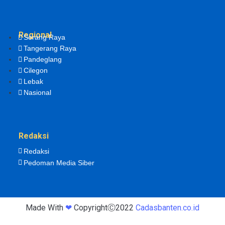
Regional
Serang Raya
Tangerang Raya
Pandeglang
Cilegon
Lebak
Nasional
Redaksi
Redaksi
Pedoman Media Siber
Made With
❤
CopyrightⒸ2022
Cadasbanten.co.id