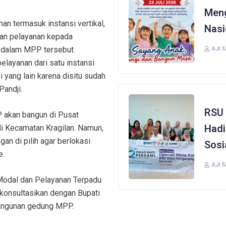
Meng
an termasuk instansi vertikal,
Nasi
ikan pelayanan kepada
a dalam MPP tersebut.
AJI 
elayanan dari satu instansi
i yang lain karena disitu sudah
Pandji.
RSU 
 akan bangun di Pusat
Hadi
 Kecamatan Kragilan. Namun,
an di pilih agar berlokasi
Sosi
e.
AJI 
 Modal dan Pelayanan Terpadu
onsultasikan dengan Bupati
bangunan gedung MPP.