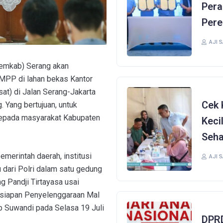
Pera
Pere
AJI 
emkab) Serang akan
MPP di lahan bekas Kantor
at) di Jalan Serang-Jakarta
Cek 
Yang bertujuan, untuk
 kepada masyarakat Kabupaten
Keci
Seha
pemerintah daerah, institusi
AJI 
 dari Polri dalam satu gedung
ng Pandji Tirtayasa usai
rsiapan Penyelenggaraan Mal
b Suwandi pada Selasa 19 Juli
DPRD