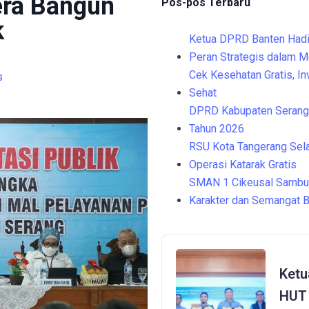
ra Bangun
Pos-pos Terbaru
k
Ketua DPRD Banten Hadi
Peran Strategis dalam 
Cek Kesehatan Gratis, I
s
Sehat
DPRD Kabupaten Serang 
Tahun 2026
RSU Kota Tangerang Sela
Operasi Katarak Gratis
SMAN 1 Cikeusal Sambu
Karakter dan Semangat B
Ketu
HUT 