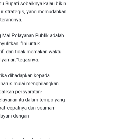
 Bupati sebaiknya kalau bikin
alur strategis, yang memudahkan
”terangnya.
g Mal Pelayanan Publik adalah
ulitkan. “Ini untuk
tif, dan tidak memakan waktu
 nyaman,”tegasnya.
etika dihadapkan kepada
 harus mulai menghilangkan
dalikan persyaratan-
pelayanan itu dalam tempo yang
pat-cepatnya dan seaman-
rlayani dengan