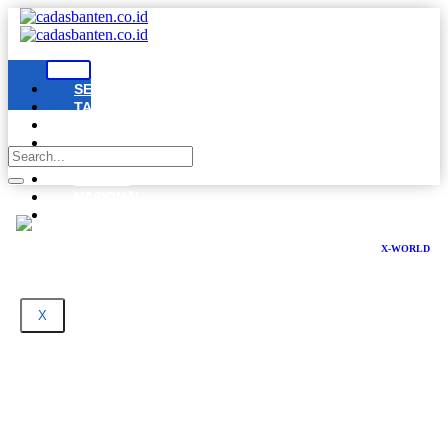
SERANG
TANGERANG
CILEGON
LEBAK
PANDEGLANG
BANTEN
NASIONAL
DPRD
BANTEN
X-WORLD
X