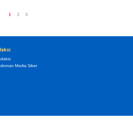
1
2
3
daksi
daksi
doman Media Siber