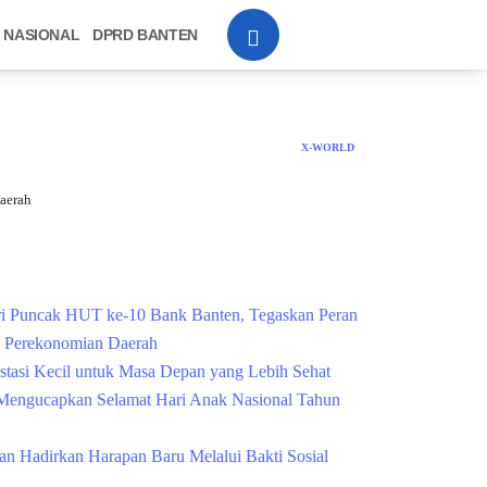
NASIONAL
DPRD BANTEN
X-WORLD
aerah
Cek Kesehatan Grati
i Puncak HUT ke-10 Bank Banten, Tegaskan Peran
g Perekonomian Daerah
estasi Kecil untuk Masa Depan yang Lebih Sehat
engucapkan Selamat Hari Anak Nasional Tahun
n Hadirkan Harapan Baru Melalui Bakti Sosial