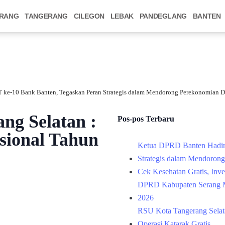
RANG
TANGERANG
CILEGON
LEBAK
PANDEGLANG
BANTEN
 ke-10 Bank Banten, Tegaskan Peran Strategis dalam Mendorong Perekonomian D
g Selatan :
Pos-pos Terbaru
sional Tahun
Ketua DPRD Banten Hadir
Strategis dalam Mendoron
Cek Kesehatan Gratis, Inv
DPRD Kabupaten Serang M
2026
RSU Kota Tangerang Selata
Operasi Katarak Gratis