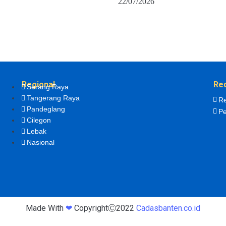
22/07/2026
Regional
Re
Serang Raya
Tangerang Raya
Re
Pandeglang
Pe
Cilegon
Lebak
Nasional
Made With
❤
CopyrightⒸ2022
Cadasbanten.co.id