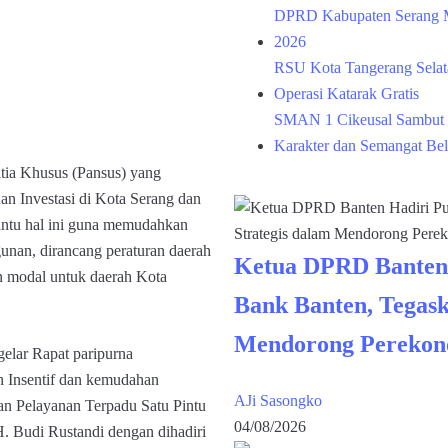
DPRD Kabupaten Serang M
2026
RSU Kota Tangerang Selata
Operasi Katarak Gratis
SMAN 1 Cikeusal Sambut 
Karakter dan Semangat Bel
ia Khusus (Pansus) yang
n Investasi di Kota Serang dan
intu hal ini guna memudahkan
nan, dirancang peraturan daerah
Ketua DPRD Banten
n modal untuk daerah Kota
Bank Banten, Tegask
Mendorong Perekon
elar Rapat paripurna
 Insentif dan kemudahan
AJi Sasongko
an Pelayanan Terpadu Satu Pintu
04/08/2026
 Budi Rustandi dengan dihadiri