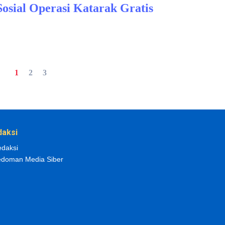
Sosial Operasi Katarak Gratis
1
2
3
daksi
daksi
doman Media Siber