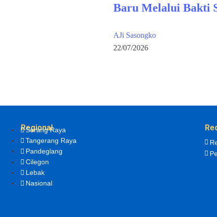
Baru Melalui Bakti 
AJi Sasongko
22/07/2026
Regional
Re
Serang Raya
Tangerang Raya
Re
Pandeglang
Pe
Cilegon
Lebak
Nasional