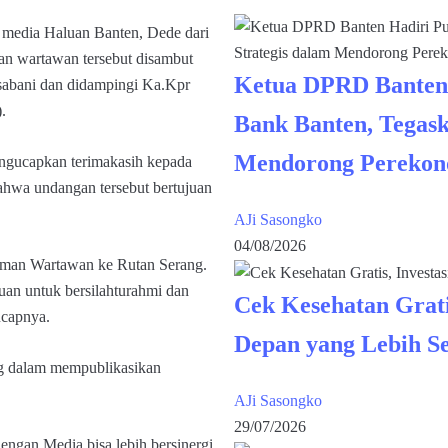
i media Haluan Banten, Dede dari
an wartawan tersebut disambut
Ketua DPRD Banten
sabani dan didampingi Ka.Kpr
.
Bank Banten, Tegask
Mendorong Perekon
ngucapkan terimakasih kepada
ahwa undangan tersebut bertujuan
AJi Sasongko
04/08/2026
teman Wartawan ke Rutan Serang.
uan untuk bersilahturahmi dan
Cek Kesehatan Grati
ucapnya.
Depan yang Lebih S
g dalam mempublikasikan
AJi Sasongko
29/07/2026
ngan Media bisa lebih bersinergi