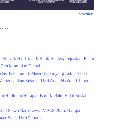
X-WORLD
aerah
Cek Kesehatan Grati
i Puncak HUT ke-10 Bank Banten, Tegaskan Peran
g Perekonomian Daerah
estasi Kecil untuk Masa Depan yang Lebih Sehat
engucapkan Selamat Hari Anak Nasional Tahun
n Hadirkan Harapan Baru Melalui Bakti Sosial
324 Siswa Baru Lewat MPLS 2026, Bangun
ajar Sejak Hari Pertama