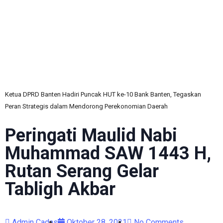
C
Ketua DPRD Banten Hadiri Puncak HUT ke-10 Bank Banten, Tegaskan
Peran Strategis dalam Mendorong Perekonomian Daerah
Peringati Maulid Nabi
Muhammad SAW 1443 H,
Rutan Serang Gelar
Tabligh Akbar
Admin Cadas
Oktober 28, 2021
No Comments