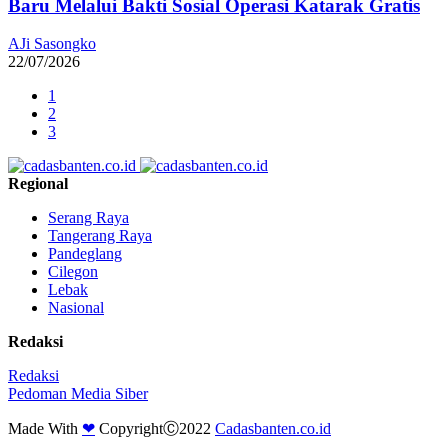
Baru Melalui Bakti Sosial Operasi Katarak Gratis
AJi Sasongko
22/07/2026
1
2
3
Regional
Serang Raya
Tangerang Raya
Pandeglang
Cilegon
Lebak
Nasional
Redaksi
Redaksi
Pedoman Media Siber
Made With
❤
CopyrightⒸ2022
Cadasbanten.co.id