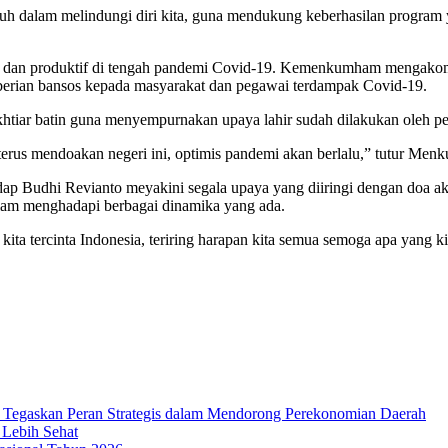
mpuh dalam melindungi diri kita, guna mendukung keberhasilan program
 dan produktif di tengah pandemi Covid-19. Kemenkumham mengakom
mberian bansos kepada masyarakat dan pegawai terdampak Covid-19.
iar batin guna menyempurnakan upaya lahir sudah dilakukan oleh pe
erus mendoakan negeri ini, optimis pandemi akan berlalu,” tutur Me
ap Budhi Revianto meyakini segala upaya yang diiringi dengan do
dalam menghadapi berbagai dinamika yang ada.
kita tercinta Indonesia, teriring harapan kita semua semoga apa yan
Tegaskan Peran Strategis dalam Mendorong Perekonomian Daerah
 Lebih Sehat