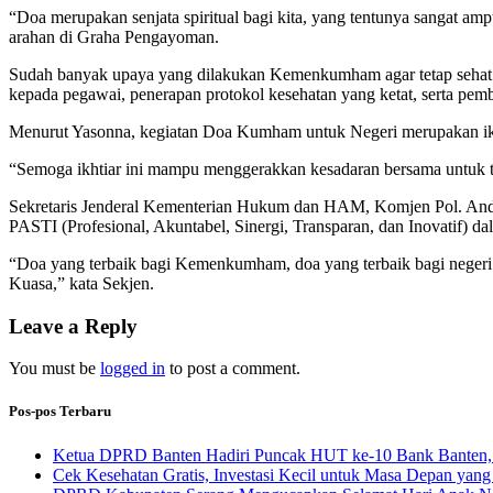
“Doa merupakan senjata spiritual bagi kita, yang tentunya sangat a
arahan di Graha Pengayoman.
Sudah banyak upaya yang dilakukan Kemenkumham agar tetap sehat
kepada pegawai, penerapan protokol kesehatan yang ketat, serta pe
Menurut Yasonna, kegiatan Doa Kumham untuk Negeri merupakan ikht
“Semoga ikhtiar ini mampu menggerakkan kesadaran bersama untuk t
Sekretaris Jenderal Kementerian Hukum dan HAM, Komjen Pol. And
PASTI (Profesional, Akuntabel, Sinergi, Transparan, dan Inovatif) 
“Doa yang terbaik bagi Kemenkumham, doa yang terbaik bagi negeri 
Kuasa,” kata Sekjen.
Leave a Reply
You must be
logged in
to post a comment.
Pos-pos Terbaru
Ketua DPRD Banten Hadiri Puncak HUT ke-10 Bank Banten, 
Cek Kesehatan Gratis, Investasi Kecil untuk Masa Depan yang