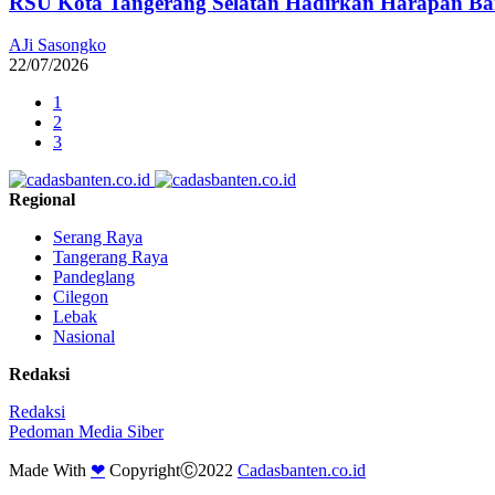
RSU Kota Tangerang Selatan Hadirkan Harapan Baru
AJi Sasongko
22/07/2026
1
2
3
Regional
Serang Raya
Tangerang Raya
Pandeglang
Cilegon
Lebak
Nasional
Redaksi
Redaksi
Pedoman Media Siber
Made With
❤
CopyrightⒸ2022
Cadasbanten.co.id