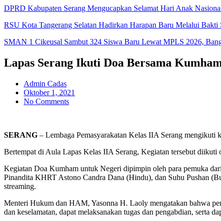
DPRD Kabupaten Serang Mengucapkan Selamat Hari Anak Nasiona
RSU Kota Tangerang Selatan Hadirkan Harapan Baru Melalui Bakti S
SMAN 1 Cikeusal Sambut 324 Siswa Baru Lewat MPLS 2026, Bangun
Lapas Serang Ikuti Doa Bersama Kumham 
Admin Cadas
Oktober 1, 2021
No Comments
SERANG
– Lembaga Pemasyarakatan Kelas IIA Serang mengikuti k
Bertempat di Aula Lapas Kelas IIA Serang, Kegiatan tersebut diikuti
Kegiatan Doa Kumham untuk Negeri dipimpin oleh para pemuka dari p
Pinandita KHRT Astono Candra Dana (Hindu), dan Suhu Pushan (Budh
streaming.
Menteri Hukum dan HAM, Yasonna H. Laoly mengatakan bahwa penti
dan keselamatan, dapat melaksanakan tugas dan pengabdian, serta d