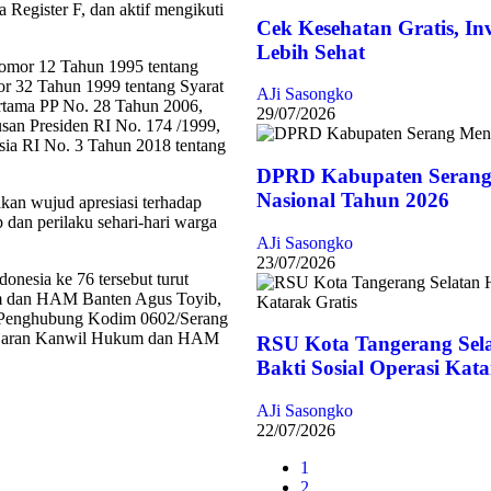
a Register F, dan aktif mengikuti
Cek Kesehatan Gratis, In
Lebih Sehat
Nomor 12 Tahun 1995 tentang
r 32 Tahun 1999 tentang Syarat
AJi Sasongko
rtama PP No. 28 Tahun 2006,
29/07/2026
an Presiden RI No. 174 /1999,
sia RI No. 3 Tahun 2018 tentang
DPRD Kabupaten Serang
Nasional Tahun 2026
akan wujud apresiasi terhadap
 dan perilaku sehari-hari warga
AJi Sasongko
23/07/2026
onesia ke 76 tersebut turut
um dan HAM Banten Agus Toyib,
 Penghubung Kodim 0602/Serang
jajaran Kanwil Hukum dan HAM
RSU Kota Tangerang Sel
Bakti Sosial Operasi Kata
AJi Sasongko
22/07/2026
1
2