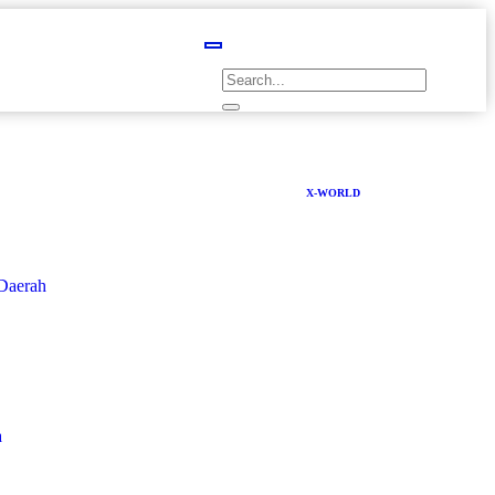
X-WORLD
Daerah
a