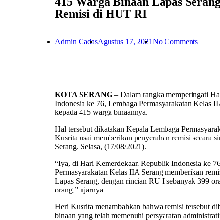
415 Warga Binaan Lapas Seran
Remisi di HUT RI
Admin Cadas
Agustus 17, 2021
No Comments
KOTA SERANG
– Dalam rangka memperingati Ha
Indonesia ke 76, Lembaga Permasyarakatan Kelas I
kepada 415 warga binaannya.
Hal tersebut dikatakan Kepala Lembaga Permasyarak
Kusrita usai memberikan penyerahan remisi secara si
Serang. Selasa, (17/08/2021).
“Iya, di Hari Kemerdekaan Republik Indonesia ke 7
Permasyarakatan Kelas IIA Serang memberikan remis
Lapas Serang, dengan rincian RU I sebanyak 399 or
orang,” ujarnya.
Heri Kusrita menambahkan bahwa remisi tersebut di
binaan yang telah memenuhi persyaratan administratif 