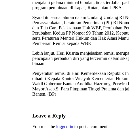
menjalani pidana minimal 6 bulan, tidak terdaftar pad
program pembinaan di Lapas, Rutan, atau LPKA.
Syarat itu sesuai aturan dalam Undang-Undang RI 
Pemasyarakatan, Peraturan Pemerintah (PP) RI Nomo
dan Tata Cara Pelaksanaan Hak WBP, Perubahan Pe
Perubahan Kedua PP Nomor 99 Tahun 2012, Keputus
serta Peraturan Menteri Hukum dan Hak Asasi Manu
Pemberian Remisi kepada WBP.
Lebih lanjut, Heri Kusrita menjelaskan remisi merup
pencapaian perbaikan diri yang tercermin dalam sikap
binaan.
Penyerahan remisi di Hari Kemerdekaan Republik Ind
dihadiri Kepala Kantor Wilayah Kementerian Huk
Wakil Gubernur Banten Andhika Hazrumy, Perwira
Mayor Asep.S, Para Pimpinan Tinggi Pratama dan 
Banten. (BP)
Leave a Reply
You must be
logged in
to post a comment.