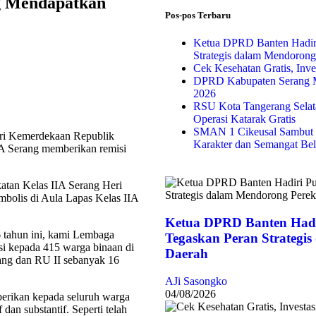
g Mendapatkan
Pos-pos Terbaru
Ketua DPRD Banten Hadir
Strategis dalam Mendoron
Cek Kesehatan Gratis, Inv
DPRD Kabupaten Serang M
2026
RSU Kota Tangerang Selata
Operasi Katarak Gratis
SMAN 1 Cikeusal Sambut 
ri Kemerdekaan Republik
Karakter dan Semangat Bel
IA Serang memberikan remisi
atan Kelas IIA Serang Heri
mbolis di Aula Lapas Kelas IIA
Ketua DPRD Banten Hadi
6 tahun ini, kami Lembaga
Tegaskan Peran Strategi
i kepada 415 warga binaan di
Daerah
ang dan RU II sebanyak 16
AJi Sasongko
04/08/2026
berikan kepada seluruh warga
dan substantif. Seperti telah