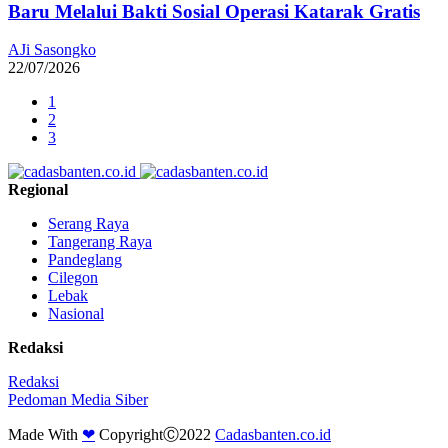
Baru Melalui Bakti Sosial Operasi Katarak Gratis
AJi Sasongko
22/07/2026
1
2
3
Regional
Serang Raya
Tangerang Raya
Pandeglang
Cilegon
Lebak
Nasional
Redaksi
Redaksi
Pedoman Media Siber
Made With
❤
CopyrightⒸ2022
Cadasbanten.co.id