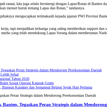
i ramai, kita juga selalu bersinergi dengan Lapas/Rutan di Banten dala
an menset buruk tentang Lapas dan Rutan,” tandasnya.
 pihaknya mengucapkan terimakasih kepada jajaran PWI Provinsi Bant
kerja, tapi menjadikan keluarga yang saling memberikan support dan s
ara media yang telah mendukung Lapas Serang dalam memberantas Nark
Tegaskan Peran Strategis dalam Mendorong Perekonomian Daerah
 Lebih Sehat
sional Tahun 2026
akti Sosial Operasi Katarak Gratis
Bangun Karakter dan Semangat Belajar Sejak Hari Pertama
 Banten, Tegaskan Peran Strategis dalam Mendoron