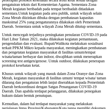
penerapan protokol kesehatan secara lebih ketat sesuai dengan
pengatuiran teknis dari Kementerian Agama. Sementara Zona
Merah kegiatan beribadah pada tempat beribadah ditiadakan
sementara.Untuk kegiatan pada area publik, untuk wilayah selain
Zona Merah diizinkan dibuka dengan pembatasan kapasitas
masksimal 25% yang pengaturannya dilakukan oleh Pemerintah
Daerah. Sementara untuk wilayah Zona Merah ditutup sementara.
Untuk mencegah terjadinya peningkatan penularan COVID-19 pada
Hari Libur Tahun 2021, maka dilakukan kegiatan pemantauan,
pengendalian dan evaluasi. Bupati/Walikota melakukan sosialisasi
terkait PPKM Mikro kepada masyarakat, meningkatkan pembatasan
dan pengetatan kegiatan masyarakat di fasilitas umum/tempat
wisata/taman berbayar dan indoor, diwajibkan untuk menerapkan
screening test antigen/genose. Untuk outdoor, dilakukan penerapan
protokol kesehatan ketat.
Khusus untuk wilayah yang masuk dalam Zona Oranye dan Zona
Merah, kegiatan masyarakat di fasilitas umum/ tempat wisata/ taman
dilarang dan pengaturan lebih lanjut diserahkan kepada Pemerintah
Daerah berkoordinasi dengan Satgas Penanganan COVID-19
Daerah. Dan apabila terdapat pelanggaran, dilakukan penegakan
hukum dalam bentuk penutupan.
Kemudian, dalam hal terdapat masyarakat yang melakukan
perjalanan lintas Provinsi/Kabupaten/Kota tanpa memiliki dokumen