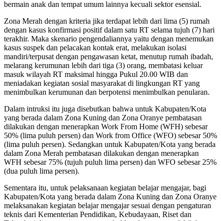
bermain anak dan tempat umum lainnya kecuali sektor esensial.
Zona Merah dengan kriteria jika terdapat lebih dari lima (5) rumah
dengan kasus konfirmasi positif dalam satu RT selama tujuh (7) hari
terakhir. Maka skenario pengendaliannya yaitu dengan menemukan
kasus suspek dan pelacakan kontak erat, melakukan isolasi
mandiri/terpusat dengan pengawasan ketat, menutup rumah ibadah,
melarang kerumunan lebih dari tiga (3) orang, membatasi keluar
masuk wilayah RT maksimal hingga Pukul 20.00 WIB dan
meniadakan kegiatan sosial masyarakat di lingkungan RT yang
menimbulkan kerumunan dan berpotensi menimbulkan penularan.
Dalam intruksi itu juga disebutkan bahwa untuk Kabupaten/Kota
yang berada dalam Zona Kuning dan Zona Oranye pembatasan
dilakukan dengan menerapkan Work From Home (WFH) sebesar
50% (lima puluh persen) dan Work from Office (WFO) sebesar 50%
(lima puluh persen). Sedangkan untuk Kabupaten/Kota yang berada
dalam Zona Merah pembatasan dilakukan dengan menerapkan
WFH sebesar 75% (tujuh puluh lima persen) dan WFO sebesar 25%
(dua puluh lima persen).
Sementara itu, untuk pelaksanaan kegiatan belajar mengajar, bagi
Kabupaten/Kota yang berada dalam Zona Kuning dan Zona Oranye
melaksanakan kegiatan belajar mengajar sesuai dengan pengaturan
teknis dari Kementerian Pendidikan, Kebudayaan, Riset dan