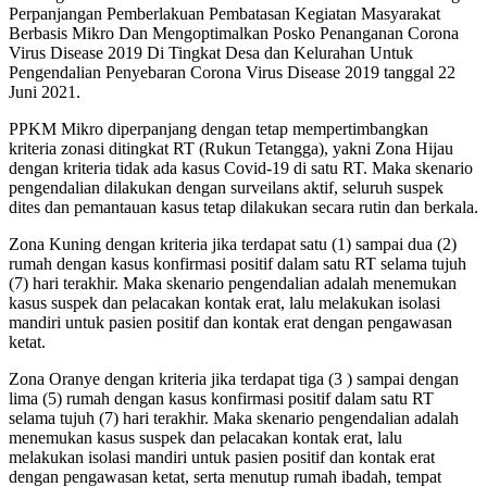
Perpanjangan Pemberlakuan Pembatasan Kegiatan Masyarakat
Berbasis Mikro Dan Mengoptimalkan Posko Penanganan Corona
Virus Disease 2019 Di Tingkat Desa dan Kelurahan Untuk
Pengendalian Penyebaran Corona Virus Disease 2019 tanggal 22
Juni 2021.
PPKM Mikro diperpanjang dengan tetap mempertimbangkan
kriteria zonasi ditingkat RT (Rukun Tetangga), yakni Zona Hijau
dengan kriteria tidak ada kasus Covid-19 di satu RT. Maka skenario
pengendalian dilakukan dengan surveilans aktif, seluruh suspek
dites dan pemantauan kasus tetap dilakukan secara rutin dan berkala.
Zona Kuning dengan kriteria jika terdapat satu (1) sampai dua (2)
rumah dengan kasus konfirmasi positif dalam satu RT selama tujuh
(7) hari terakhir. Maka skenario pengendalian adalah menemukan
kasus suspek dan pelacakan kontak erat, lalu melakukan isolasi
mandiri untuk pasien positif dan kontak erat dengan pengawasan
ketat.
Zona Oranye dengan kriteria jika terdapat tiga (3 ) sampai dengan
lima (5) rumah dengan kasus konfirmasi positif dalam satu RT
selama tujuh (7) hari terakhir. Maka skenario pengendalian adalah
menemukan kasus suspek dan pelacakan kontak erat, lalu
melakukan isolasi mandiri untuk pasien positif dan kontak erat
dengan pengawasan ketat, serta menutup rumah ibadah, tempat