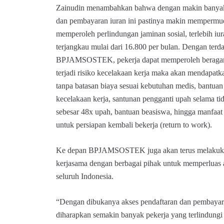
Zainudin menambahkan bahwa dengan makin banyakn
dan pembayaran iuran ini pastinya makin mempermud
memperoleh perlindungan jaminan sosial, terlebih i
terjangkau mulai dari 16.800 per bulan. Dengan terda
BPJAMSOSTEK, pekerja dapat memperoleh beragam m
terjadi risiko kecelakaan kerja maka akan mendapat
tanpa batasan biaya sesuai kebutuhan medis, bantuan 
kecelakaan kerja, santunan pengganti upah selama ti
sebesar 48x upah, bantuan beasiswa, hingga manfaa
untuk persiapan kembali bekerja (return to work).
Ke depan BPJAMSOSTEK juga akan terus melakukan
kerjasama dengan berbagai pihak untuk memperluas a
seluruh Indonesia.
“Dengan dibukanya akses pendaftaran dan pembayara
diharapkan semakin banyak pekerja yang terlindungi 