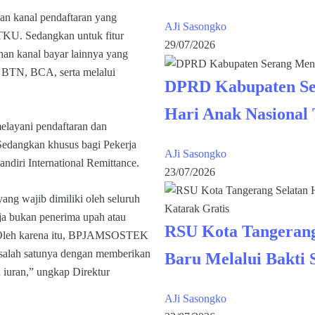
an kanal pendaftaran yang
AJi Sasongko
STKU. Sedangkan untuk fitur
29/07/2026
han kanal bayar lainnya yang
, BTN, BCA, serta melalui
DPRD Kabupaten Se
Hari Anak Nasional
melayani pendaftaran dan
Sedangkan khusus bagi Pekerja
AJi Sasongko
ndiri International Remittance.
23/07/2026
ang wajib dimiliki oleh seluruh
rja bukan penerima upah atau
RSU Kota Tangerang
. Oleh karena itu, BPJAMSOSTEK
 salah satunya dengan memberikan
Baru Melalui Bakti 
iuran,” ungkap Direktur
AJi Sasongko