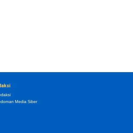
daksi
daksi
doman Media Siber