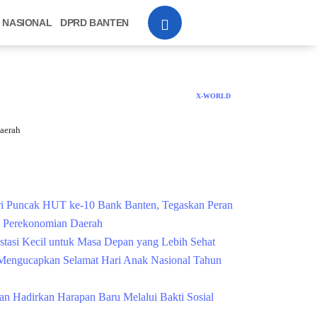
NASIONAL
DPRD BANTEN
X-WORLD
aerah
Cek Kesehatan Grati
i Puncak HUT ke-10 Bank Banten, Tegaskan Peran
g Perekonomian Daerah
estasi Kecil untuk Masa Depan yang Lebih Sehat
engucapkan Selamat Hari Anak Nasional Tahun
n Hadirkan Harapan Baru Melalui Bakti Sosial