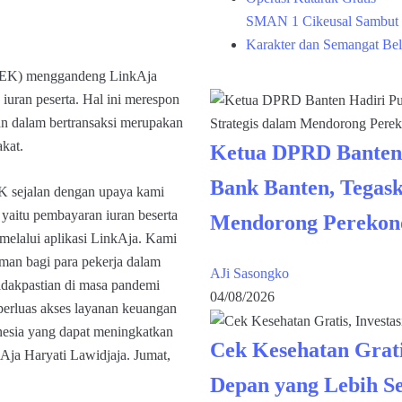
SMAN 1 Cikeusal Sambut 
Karakter dan Semangat Bel
K) menggandeng LinkAja
iuran peserta. Hal ini merespon
han dalam bertransaksi merupakan
akat.
Ketua DPRD Banten
Bank Banten, Tegask
 sejalan dengan upaya kami
aitu pembayaran iuran beserta
Mendorong Perekon
lalui aplikasi LinkAja. Kami
man bagi para pekerja dalam
AJi Sasongko
idakpastian di masa pandemi
04/08/2026
erluas akses layanan keuangan
nesia yang dapat meningkatkan
Cek Kesehatan Grati
Aja Haryati Lawidjaja. Jumat,
Depan yang Lebih S