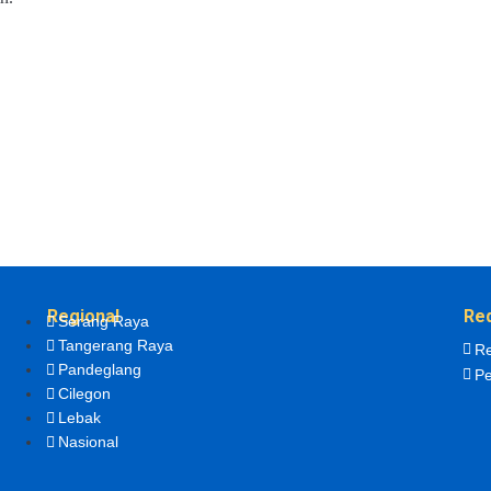
Regional
Re
Serang Raya
Tangerang Raya
Re
Pandeglang
Pe
Cilegon
Lebak
Nasional