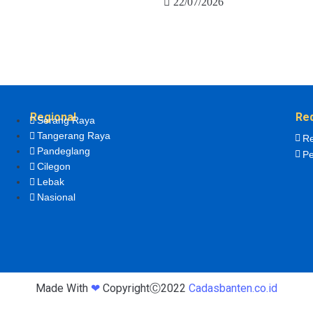
22/07/2026
Regional
Re
Serang Raya
Tangerang Raya
Re
Pandeglang
Pe
Cilegon
Lebak
Nasional
Made With
❤
CopyrightⒸ2022
Cadasbanten.co.id