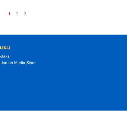
1
2
3
daksi
daksi
doman Media Siber