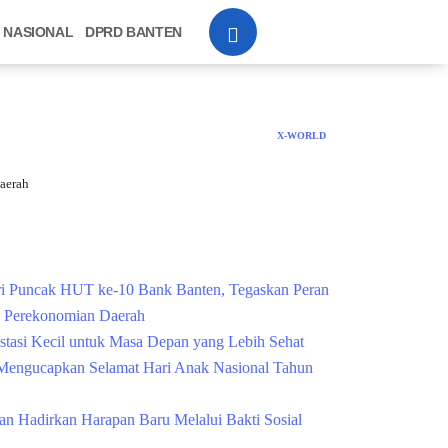
NASIONAL
DPRD BANTEN
X-WORLD
aerah
Cek Kesehatan Grati
i Puncak HUT ke-10 Bank Banten, Tegaskan Peran
g Perekonomian Daerah
estasi Kecil untuk Masa Depan yang Lebih Sehat
engucapkan Selamat Hari Anak Nasional Tahun
n Hadirkan Harapan Baru Melalui Bakti Sosial