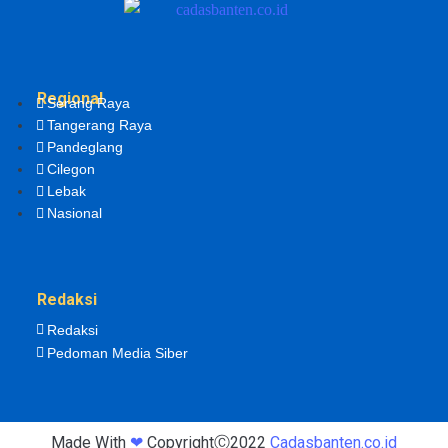
Regional
Serang Raya
Tangerang Raya
Pandeglang
Cilegon
Lebak
Nasional
Redaksi
Redaksi
Pedoman Media Siber
Made With
❤
CopyrightⒸ2022
Cadasbanten.co.id