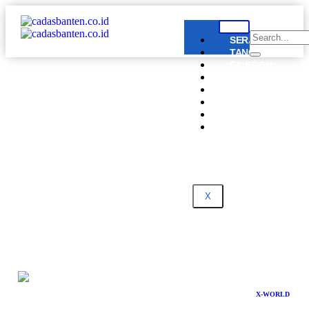
SERANG
TANGERANG
CILEGON
LEBAK
PANDEGLANG
BANTEN
NASIONAL
DPRD
BANTEN
X
X-WORLD