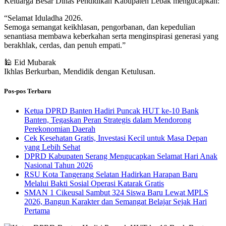
Keluarga Besar
Dinas Pendidikan Kabupaten Lebak
mengucapkan:
“Selamat Iduladha 2026.
Semoga semangat keikhlasan, pengorbanan, dan kepedulian
senantiasa membawa keberkahan serta menginspirasi generasi yang
berakhlak, cerdas, dan penuh empati.”
🕌 Eid Mubarak
Ikhlas Berkurban, Mendidik dengan Ketulusan.
Pos-pos Terbaru
Ketua DPRD Banten Hadiri Puncak HUT ke-10 Bank
Banten, Tegaskan Peran Strategis dalam Mendorong
Perekonomian Daerah
Cek Kesehatan Gratis, Investasi Kecil untuk Masa Depan
yang Lebih Sehat
DPRD Kabupaten Serang Mengucapkan Selamat Hari Anak
Nasional Tahun 2026
RSU Kota Tangerang Selatan Hadirkan Harapan Baru
Melalui Bakti Sosial Operasi Katarak Gratis
SMAN 1 Cikeusal Sambut 324 Siswa Baru Lewat MPLS
2026, Bangun Karakter dan Semangat Belajar Sejak Hari
Pertama