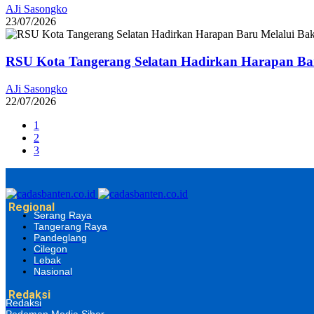
AJi Sasongko
23/07/2026
RSU Kota Tangerang Selatan Hadirkan Harapan Baru
AJi Sasongko
22/07/2026
1
2
3
Regional
Serang Raya
Tangerang Raya
Pandeglang
Cilegon
Lebak
Nasional
Redaksi
Redaksi
Pedoman Media Siber