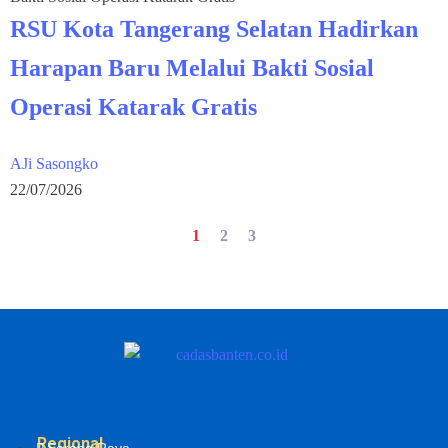
RSU Kota Tangerang Selatan Hadirkan
Harapan Baru Melalui Bakti Sosial
Operasi Katarak Gratis
AJi Sasongko
22/07/2026
1
2
3
Regional
Serang Raya