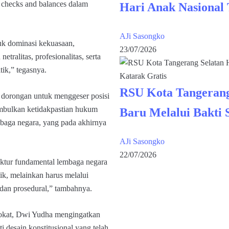
 checks and balances dalam
Hari Anak Nasional
AJi Sasongko
uk dominasi kekuasaan,
23/07/2026
tralitas, profesionalitas, serta
itik,” tegasnya.
RSU Kota Tangerang
 dorongan untuk menggeser posisi
nimbulkan ketidakpastian hukum
Baru Melalui Bakti 
mbaga negara, yang pada akhirnya
AJi Sasongko
22/07/2026
uktur fundamental lembaga negara
lik, melainkan harus melalui
 dan prosedural,” tambahnya.
vokat, Dwi Yudha mengingatkan
 desain konstitusional yang telah