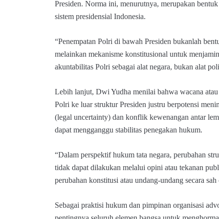
Presiden. Norma ini, menurutnya, merupakan bentuk
sistem presidensial Indonesia.
“Penempatan Polri di bawah Presiden bukanlah bent
melainkan mekanisme konstitusional untuk menjamin ne
akuntabilitas Polri sebagai alat negara, bukan alat pol
Lebih lanjut, Dwi Yudha menilai bahwa wacana atau
Polri ke luar struktur Presiden justru berpotensi me
(legal uncertainty) dan konflik kewenangan antar le
dapat mengganggu stabilitas penegakan hukum.
“Dalam perspektif hukum tata negara, perubahan str
tidak dapat dilakukan melalui opini atau tekanan pub
perubahan konstitusi atau undang-undang secara sah
Sebagai praktisi hukum dan pimpinan organisasi ad
pentingnya seluruh elemen bangsa untuk menghormati