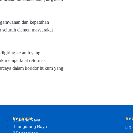
negarawanan dan kepatuhan
eh seluruh elemen masyarakat
digiring ke arah yang
uk memperkuat reformasi
rpercaya dalam koridor hukum yang
Regional
Re
Serang Raya
Tangerang Raya
Re