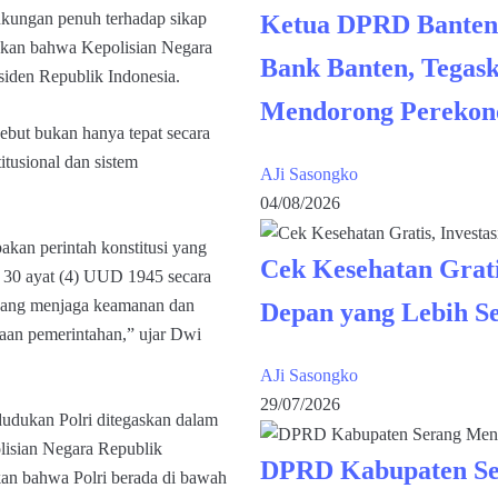
kungan penuh terhadap sikap
Ketua DPRD Banten
skan bahwa Kepolisian Negara
Bank Banten, Tegask
esiden Republik Indonesia.
Mendorong Perekon
ebut bukan hanya tepat secara
itusional dan sistem
AJi Sasongko
04/08/2026
pakan perintah konstitusi yang
Cek Kesehatan Grati
sal 30 ayat (4) UUD 1945 secara
 yang menjaga keamanan dan
Depan yang Lebih S
aan pemerintahan,” ujar Dwi
AJi Sasongko
29/07/2026
dudukan Polri ditegaskan dalam
isian Negara Republik
DPRD Kabupaten Se
kan bahwa Polri berada di bawah