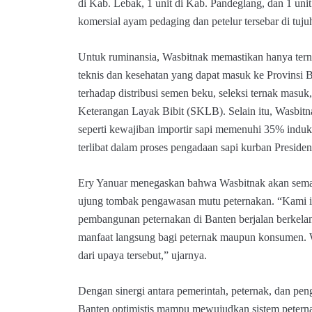
di Kab. Lebak, 1 unit di Kab. Pandeglang, dan 1 uni
komersial ayam pedaging dan petelur tersebar di tuju
Untuk ruminansia, Wasbitnak memastikan hanya tern
teknis dan kesehatan yang dapat masuk ke Provinsi
terhadap distribusi semen beku, seleksi ternak masuk,
Keterangan Layak Bibit (SKLB). Selain itu, Wasbit
seperti kewajiban importir sapi memenuhi 35% induka
terlibat dalam proses pengadaan sapi kurban Preside
Ery Yanuar menegaskan bahwa Wasbitnak akan semak
ujung tombak pengawasan mutu peternakan. “Kami 
pembangunan peternakan di Banten berjalan berkelan
manfaat langsung bagi peternak maupun konsumen. W
dari upaya tersebut,” ujarnya.
Dengan sinergi antara pemerintah, peternak, dan pen
Banten optimistis mampu mewujudkan sistem peterna