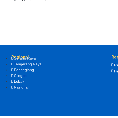
Regional
Re
Serang Raya
Tangerang Raya
Re
Pandeglang
Pe
Cilegon
Lebak
Nasional