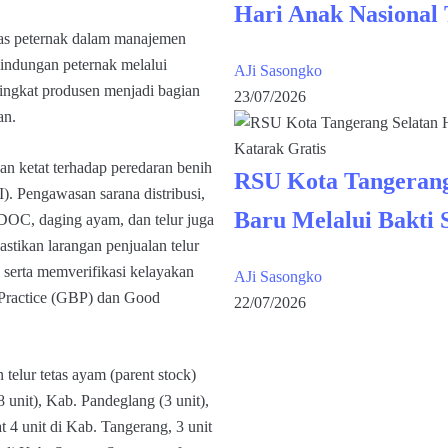
Hari Anak Nasional
tas peternak dalam manajemen
lindungan peternak melalui
AJi Sasongko
tingkat produsen menjadi bagian
23/07/2026
an.
n ketat terhadap peredaran benih
RSU Kota Tangerang
I). Pengawasan sarana distribusi,
Baru Melalui Bakti 
 DOC, daging ayam, dan telur juga
stikan larangan penjualan telur
, serta memverifikasi kelayakan
AJi Sasongko
g Practice (GBP) dan Good
22/07/2026
telur tetas ayam (parent stock)
 unit), Kab. Pandeglang (3 unit),
t 4 unit di Kab. Tangerang, 3 unit