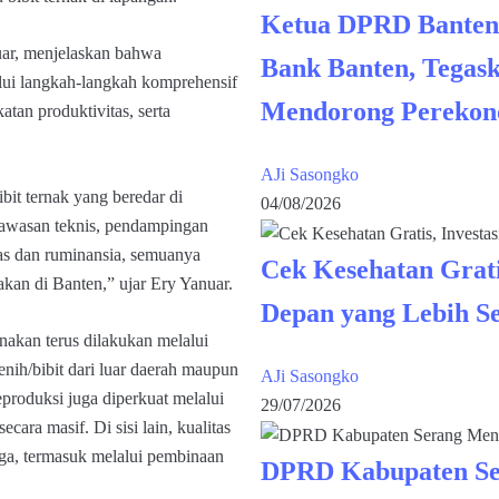
Ketua DPRD Banten
nuar, menjelaskan bahwa
Bank Banten, Tegask
lui langkah-langkah komprehensif
Mendorong Perekon
tan produktivitas, serta
AJi Sasongko
bit ternak yang beredar di
04/08/2026
gawasan teknis, pendampingan
gas dan ruminansia, semuanya
Cek Kesehatan Grati
akan di Banten,” ujar Ery Yanuar.
Depan yang Lebih S
akan terus dilakukan melalui
enih/bibit dari luar daerah maupun
AJi Sasongko
eproduksi juga diperkuat melalui
29/07/2026
ara masif. Di sisi lain, kualitas
ga, termasuk melalui pembinaan
DPRD Kabupaten Se