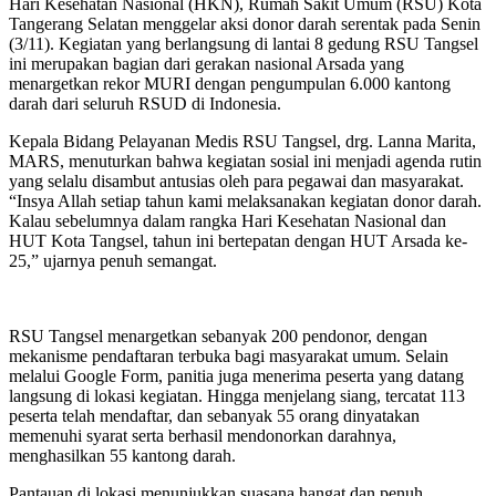
Hari Kesehatan Nasional (HKN), Rumah Sakit Umum (RSU) Kota
Tangerang Selatan menggelar aksi donor darah serentak pada Senin
(3/11). Kegiatan yang berlangsung di lantai 8 gedung RSU Tangsel
ini merupakan bagian dari gerakan nasional Arsada yang
menargetkan rekor MURI dengan pengumpulan 6.000 kantong
darah dari seluruh RSUD di Indonesia.
Kepala Bidang Pelayanan Medis RSU Tangsel, drg. Lanna Marita,
MARS, menuturkan bahwa kegiatan sosial ini menjadi agenda rutin
yang selalu disambut antusias oleh para pegawai dan masyarakat.
“Insya Allah setiap tahun kami melaksanakan kegiatan donor darah.
Kalau sebelumnya dalam rangka Hari Kesehatan Nasional dan
HUT Kota Tangsel, tahun ini bertepatan dengan HUT Arsada ke-
25,” ujarnya penuh semangat.
RSU Tangsel menargetkan sebanyak 200 pendonor, dengan
mekanisme pendaftaran terbuka bagi masyarakat umum. Selain
melalui Google Form, panitia juga menerima peserta yang datang
langsung di lokasi kegiatan. Hingga menjelang siang, tercatat 113
peserta telah mendaftar, dan sebanyak 55 orang dinyatakan
memenuhi syarat serta berhasil mendonorkan darahnya,
menghasilkan 55 kantong darah.
Pantauan di lokasi menunjukkan suasana hangat dan penuh