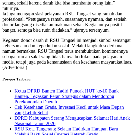
senang sekali karena darah kita bisa membantu orang lain,”
tuturnya.
Ia juga mengapresiasi pelayanan RSU Tangsel yang ramah dan
profesional. “Petugasnya ramah, suasananya nyaman, dan setelah
donor langsung disediakan makanan sehat. Kegiatannya positif
banget, semoga bisa rutin diadakan,” ujarnya tersenyum.
Kegiatan donor darah di RSU Tangsel ini menjadi simbol semangat
kebersamaan dan kepedulian sosial. Melalui langkah sederhana
namun bermakna, RSU Tangsel terus membuktikan komitmennya
sebagai rumah sakit yang tidak hanya berfokus pada pelayanan
medis, tetapi juga pada kemanusiaan dan kesehatan masyarakat luas.
(Advertorial)
Pos-pos Terbaru
Ketua DPRD Banten Hadiri Puncak HUT ke-10 Bank
Banten, Tegaskan Peran Strategis dalam Mendorong
Perekonomian Daerah
Cek Kesehatan Gratis, Investasi Kecil untuk Masa Depan
yang Lebih Sehat
DPRD Kabupaten Serang Mengucapkan Selamat Hari Anak
Nasional Tahun 2026
RSU Kota Tangerang Selatan Hadirkan Harapan Baru
Melalui Bakti Sosial Operasi Katarak Gratis