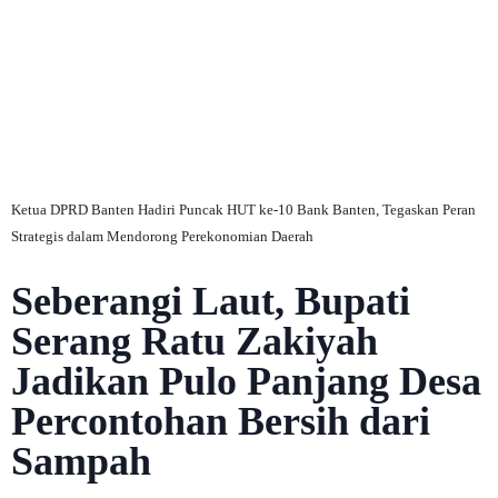
C
Ketua DPRD Banten Hadiri Puncak HUT ke-10 Bank Banten, Tegaskan Peran
Strategis dalam Mendorong Perekonomian Daerah
Seberangi Laut, Bupati
Serang Ratu Zakiyah
Jadikan Pulo Panjang Desa
Percontohan Bersih dari
Sampah